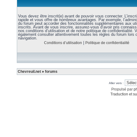
Vous devez être inscrit(e) avant de pouvoir vous connecter. L’inscri
rapide et vous offre de nombreux avantages. Par exemple, l’admini
du forum peut accorder des fonctionnalités supplémentaires aux uti
inscrits. Avant de vous inscrire, assurez-vous d’avoir pris connais
nos conditions d’utilisation et de notre politique de confidentialité. V
également consulter attentivement toutes les règles du forum lors 
navigation.
|
Conditions d’utilisation
Politique de confidentialité
Chevreuil.net
»
forums
Aller vers :
Propulsé par
p
Traduction et su