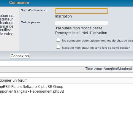
Connexion
Nom d’utilisateur :
ption est
Inscription
strateur
lisateurs
Mot de passe :
sance de
J’ai oublié mon mot de passe
euillez
Renvoyer le courriel d’activation
de votre
Me connecter automatiquement lors de chaque visi
Masquer mon statut en ligne lors de cette session
Time zone: America/Montreal 
hpBB
® Forum Software © phpBB Group
pport en français
•
Hébergement phpBB