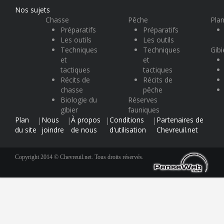
Nos sujets
Chasse
Pêche
Plan
Préparatifs
Préparatifs
Les outils
Les outils
Techniques
Techniques
Gibi
et
et
tactiques
tactiques
Récits de
Récits de
chasse
pêche
Biologie du
Réserves
gibier
fauniques
Plan
Nous
À propos
Conditions
Partenaires de
|
|
|
|
du site
joindre
de nous
d'utilisation
Chevreuil.net
Copyright 2014 © Chevreuil.net. Tous droits réservés.