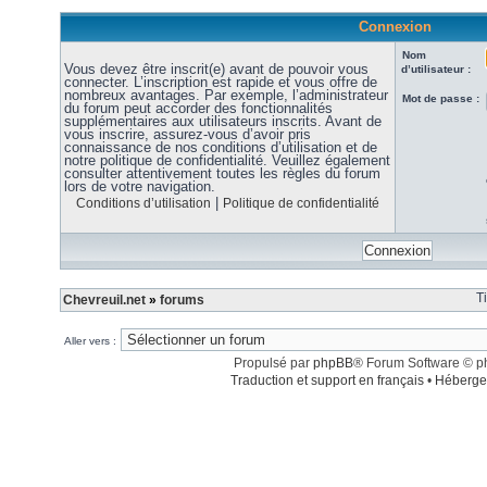
Connexion
Nom
Vous devez être inscrit(e) avant de pouvoir vous
d’utilisateur :
connecter. L’inscription est rapide et vous offre de
nombreux avantages. Par exemple, l’administrateur
Mot de passe :
du forum peut accorder des fonctionnalités
supplémentaires aux utilisateurs inscrits. Avant de
vous inscrire, assurez-vous d’avoir pris
connaissance de nos conditions d’utilisation et de
notre politique de confidentialité. Veuillez également
consulter attentivement toutes les règles du forum
lors de votre navigation.
|
Conditions d’utilisation
Politique de confidentialité
T
Chevreuil.net
»
forums
Aller vers :
Propulsé par
phpBB
® Forum Software © 
Traduction et support en français
•
Héberge