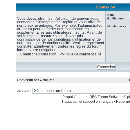
Connexion
Nom
Vous devez être inscrit(e) avant de pouvoir vous
d’utilisateur :
connecter. L’inscription est rapide et vous offre de
nombreux avantages. Par exemple, l’administrateur
Mot de passe :
du forum peut accorder des fonctionnalités
supplémentaires aux utilisateurs inscrits. Avant de
vous inscrire, assurez-vous d’avoir pris
connaissance de nos conditions d’utilisation et de
notre politique de confidentialité. Veuillez également
consulter attentivement toutes les règles du forum
lors de votre navigation.
|
Conditions d’utilisation
Politique de confidentialité
T
Chevreuil.net
»
forums
Aller vers :
Propulsé par
phpBB
® Forum Software © 
Traduction et support en français
•
Héberge