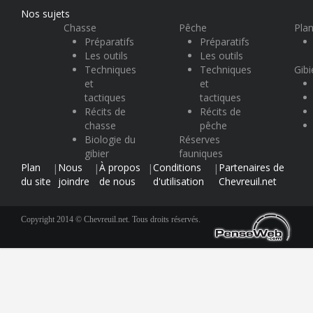
Nos sujets
Chasse
Pêche
Plan
Préparatifs
Préparatifs
Les outils
Les outils
Techniques
Techniques
Gibi
et
et
tactiques
tactiques
Récits de
Récits de
chasse
pêche
Biologie du
Réserves
gibier
fauniques
Plan
Nous
À propos
Conditions
Partenaires de
|
|
|
|
du site
joindre
de nous
d'utilisation
Chevreuil.net
Copyright 2014 © Chevreuil.net. Tous droits réservés.