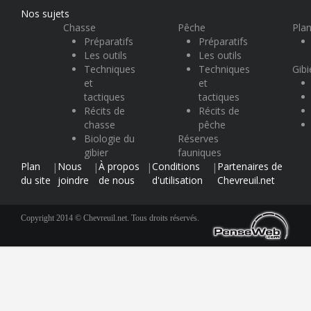
Nos sujets
Chasse
Pêche
Plan
Préparatifs
Préparatifs
Les outils
Les outils
Techniques
Techniques
Gibi
et
et
tactiques
tactiques
Récits de
Récits de
chasse
pêche
Biologie du
Réserves
gibier
fauniques
Plan
Nous
À propos
Conditions
Partenaires de
|
|
|
|
du site
joindre
de nous
d'utilisation
Chevreuil.net
Copyright 2014 © Chevreuil.net. Tous droits réservés.