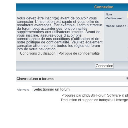
Connexion
Nom
Vous devez être inscrit(e) avant de pouvoir vous
d’utilisateur :
connecter. L’inscription est rapide et vous offre de
nombreux avantages. Par exemple, l’administrateur
Mot de passe :
du forum peut accorder des fonctionnalités
supplémentaires aux utilisateurs inscrits. Avant de
vous inscrire, assurez-vous d’avoir pris
connaissance de nos conditions d’utilisation et de
notre politique de confidentialité. Veuillez également
consulter attentivement toutes les règles du forum
lors de votre navigation.
|
Conditions d’utilisation
Politique de confidentialité
T
Chevreuil.net
»
forums
Aller vers :
Propulsé par
phpBB
® Forum Software © 
Traduction et support en français
•
Héberge