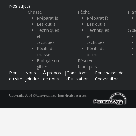
Nos sujets
Chasse
Pêche
Plan
Préparatifs
Préparatifs
Les outils
Les outils
Techniques
Techniques
Gibi
et
et
tactiques
tactiques
Récits de
Récits de
chasse
pêche
Biologie du
Réserves
gibier
fauniques
Plan
Nous
À propos
Conditions
Partenaires de
|
|
|
|
du site
joindre
de nous
d'utilisation
Chevreuil.net
Copyright 2014 © Chevreuil.net. Tous droits réservés.