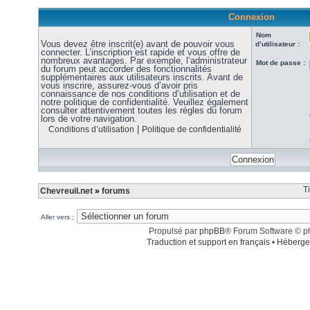
Connexion
Nom
Vous devez être inscrit(e) avant de pouvoir vous
d’utilisateur :
connecter. L’inscription est rapide et vous offre de
nombreux avantages. Par exemple, l’administrateur
Mot de passe :
du forum peut accorder des fonctionnalités
supplémentaires aux utilisateurs inscrits. Avant de
vous inscrire, assurez-vous d’avoir pris
connaissance de nos conditions d’utilisation et de
notre politique de confidentialité. Veuillez également
consulter attentivement toutes les règles du forum
lors de votre navigation.
|
Conditions d’utilisation
Politique de confidentialité
T
Chevreuil.net
»
forums
Aller vers :
Propulsé par
phpBB
® Forum Software © 
Traduction et support en français
•
Héberge