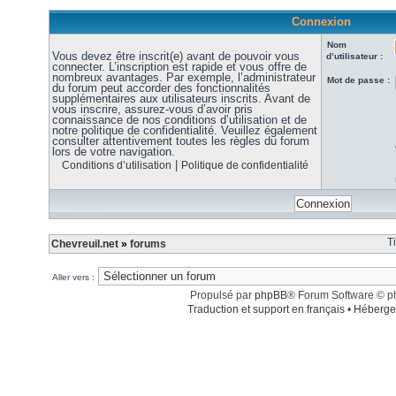
Connexion
Nom
Vous devez être inscrit(e) avant de pouvoir vous
d’utilisateur :
connecter. L’inscription est rapide et vous offre de
nombreux avantages. Par exemple, l’administrateur
Mot de passe :
du forum peut accorder des fonctionnalités
supplémentaires aux utilisateurs inscrits. Avant de
vous inscrire, assurez-vous d’avoir pris
connaissance de nos conditions d’utilisation et de
notre politique de confidentialité. Veuillez également
consulter attentivement toutes les règles du forum
lors de votre navigation.
|
Conditions d’utilisation
Politique de confidentialité
T
Chevreuil.net
»
forums
Aller vers :
Propulsé par
phpBB
® Forum Software © 
Traduction et support en français
•
Héberge