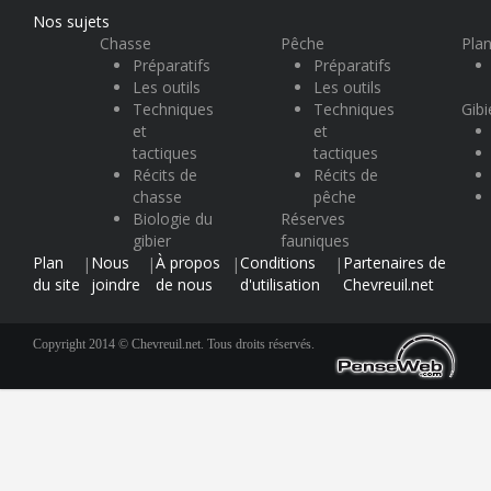
Nos sujets
Chasse
Pêche
Plan
Préparatifs
Préparatifs
Les outils
Les outils
Techniques
Techniques
Gibi
et
et
tactiques
tactiques
Récits de
Récits de
chasse
pêche
Biologie du
Réserves
gibier
fauniques
Plan
Nous
À propos
Conditions
Partenaires de
|
|
|
|
du site
joindre
de nous
d'utilisation
Chevreuil.net
Copyright 2014 © Chevreuil.net. Tous droits réservés.