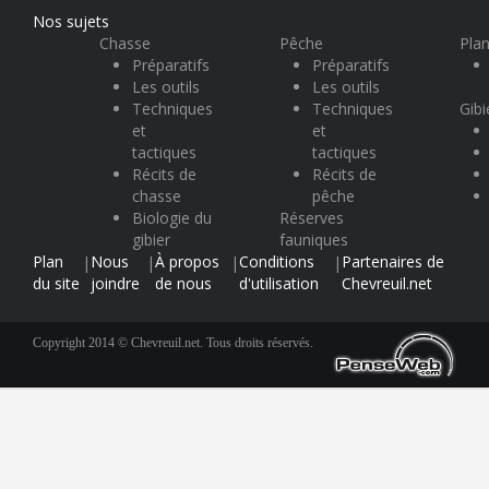
Nos sujets
Chasse
Pêche
Plan
Préparatifs
Préparatifs
Les outils
Les outils
Techniques
Techniques
Gibi
et
et
tactiques
tactiques
Récits de
Récits de
chasse
pêche
Biologie du
Réserves
gibier
fauniques
Plan
Nous
À propos
Conditions
Partenaires de
|
|
|
|
du site
joindre
de nous
d'utilisation
Chevreuil.net
Copyright 2014 © Chevreuil.net. Tous droits réservés.