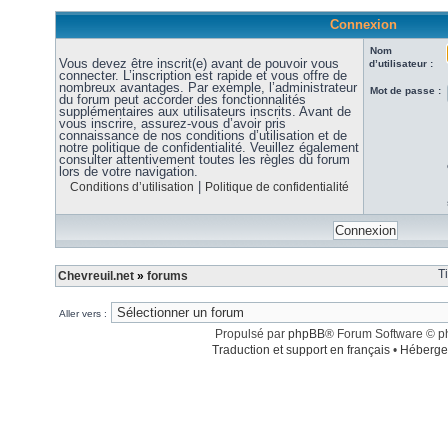
Connexion
Nom
Vous devez être inscrit(e) avant de pouvoir vous
d’utilisateur :
connecter. L’inscription est rapide et vous offre de
nombreux avantages. Par exemple, l’administrateur
Mot de passe :
du forum peut accorder des fonctionnalités
supplémentaires aux utilisateurs inscrits. Avant de
vous inscrire, assurez-vous d’avoir pris
connaissance de nos conditions d’utilisation et de
notre politique de confidentialité. Veuillez également
consulter attentivement toutes les règles du forum
lors de votre navigation.
|
Conditions d’utilisation
Politique de confidentialité
T
Chevreuil.net
»
forums
Aller vers :
Propulsé par
phpBB
® Forum Software © 
Traduction et support en français
•
Héberge