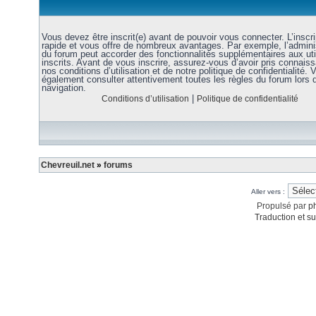
Vous devez être inscrit(e) avant de pouvoir vous connecter. L’inscri
rapide et vous offre de nombreux avantages. Par exemple, l’admini
du forum peut accorder des fonctionnalités supplémentaires aux uti
inscrits. Avant de vous inscrire, assurez-vous d’avoir pris connais
nos conditions d’utilisation et de notre politique de confidentialité. V
également consulter attentivement toutes les règles du forum lors 
navigation.
|
Conditions d’utilisation
Politique de confidentialité
Chevreuil.net
»
forums
Aller vers :
Propulsé par
p
Traduction et su