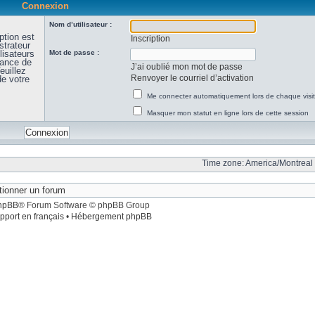
Connexion
Nom d’utilisateur :
ption est
Inscription
strateur
lisateurs
Mot de passe :
sance de
J’ai oublié mon mot de passe
euillez
Renvoyer le courriel d’activation
de votre
Me connecter automatiquement lors de chaque visi
Masquer mon statut en ligne lors de cette session
Time zone: America/Montreal 
hpBB
® Forum Software © phpBB Group
pport en français
•
Hébergement phpBB