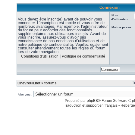
Connexion
Nom
Vous devez être inscrit(e) avant de pouvoir vous
d’utilisateur :
connecter. L’inscription est rapide et vous offre de
nombreux avantages. Par exemple, l’administrateur
Mot de passe :
du forum peut accorder des fonctionnalités
supplémentaires aux utilisateurs inscrits. Avant de
vous inscrire, assurez-vous d’avoir pris
connaissance de nos conditions d’utilisation et de
notre politique de confidentialité. Veuillez également
consulter attentivement toutes les règles du forum
lors de votre navigation.
|
Conditions d’utilisation
Politique de confidentialité
T
Chevreuil.net
»
forums
Aller vers :
Propulsé par
phpBB
® Forum Software © 
Traduction et support en français
•
Héberge