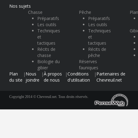
Nos sujets
Chasse
Pêche
Plan
Préparatifs
Préparatifs
Les outils
Les outils
Techniques
Techniques
Gibi
et
et
tactiques
tactiques
Récits de
Récits de
chasse
pêche
Biologie du
Réserves
gibier
fauniques
Plan
Nous
À propos
Conditions
Partenaires de
|
|
|
|
du site
joindre
de nous
d'utilisation
Chevreuil.net
Copyright 2014 © Chevreuil.net. Tous droits réservés.