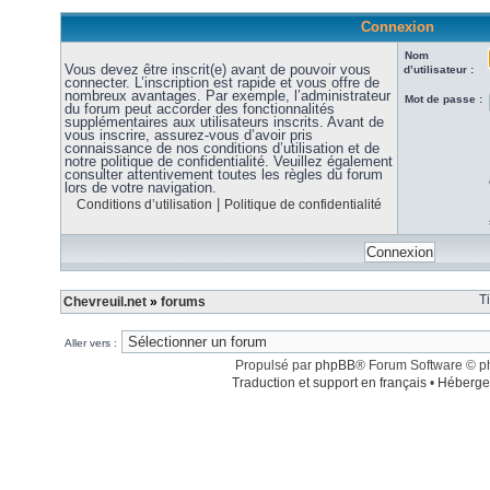
Connexion
Nom
Vous devez être inscrit(e) avant de pouvoir vous
d’utilisateur :
connecter. L’inscription est rapide et vous offre de
nombreux avantages. Par exemple, l’administrateur
Mot de passe :
du forum peut accorder des fonctionnalités
supplémentaires aux utilisateurs inscrits. Avant de
vous inscrire, assurez-vous d’avoir pris
connaissance de nos conditions d’utilisation et de
notre politique de confidentialité. Veuillez également
consulter attentivement toutes les règles du forum
lors de votre navigation.
|
Conditions d’utilisation
Politique de confidentialité
T
Chevreuil.net
»
forums
Aller vers :
Propulsé par
phpBB
® Forum Software © 
Traduction et support en français
•
Héberge