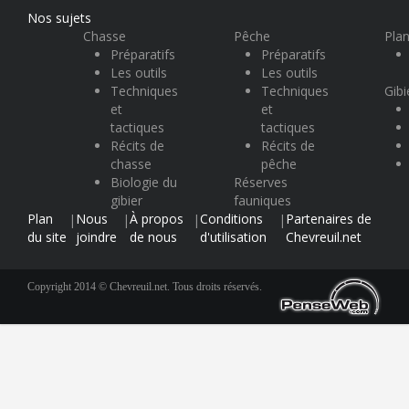
Nos sujets
Chasse
Pêche
Plan
Préparatifs
Préparatifs
Les outils
Les outils
Techniques
Techniques
Gibi
et
et
tactiques
tactiques
Récits de
Récits de
chasse
pêche
Biologie du
Réserves
gibier
fauniques
Plan
Nous
À propos
Conditions
Partenaires de
|
|
|
|
du site
joindre
de nous
d'utilisation
Chevreuil.net
Copyright 2014 © Chevreuil.net. Tous droits réservés.