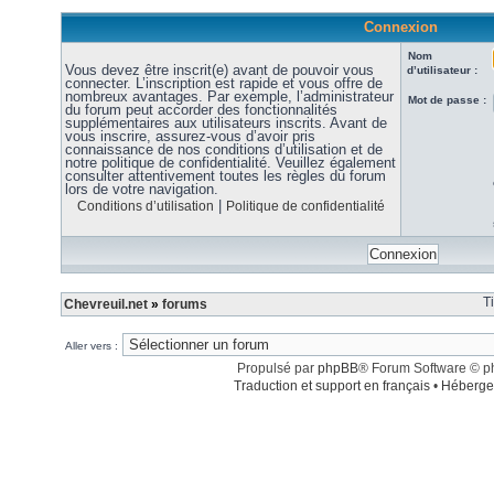
Connexion
Nom
Vous devez être inscrit(e) avant de pouvoir vous
d’utilisateur :
connecter. L’inscription est rapide et vous offre de
nombreux avantages. Par exemple, l’administrateur
Mot de passe :
du forum peut accorder des fonctionnalités
supplémentaires aux utilisateurs inscrits. Avant de
vous inscrire, assurez-vous d’avoir pris
connaissance de nos conditions d’utilisation et de
notre politique de confidentialité. Veuillez également
consulter attentivement toutes les règles du forum
lors de votre navigation.
|
Conditions d’utilisation
Politique de confidentialité
T
Chevreuil.net
»
forums
Aller vers :
Propulsé par
phpBB
® Forum Software © 
Traduction et support en français
•
Héberge