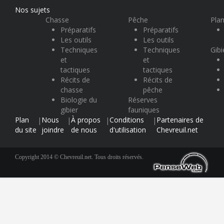
Nos sujets
Chasse
Pêche
Plan
Préparatifs
Préparatifs
Les outils
Les outils
Techniques
Techniques
Gibi
et
et
tactiques
tactiques
Récits de
Récits de
chasse
pêche
Biologie du
Réserves
gibier
fauniques
Plan
Nous
À propos
Conditions
Partenaires de
|
|
|
|
du site
joindre
de nous
d'utilisation
Chevreuil.net
Copyright 2014 © Chevreuil.net. Tous droits réservés.