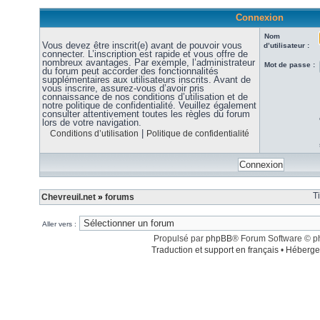
Connexion
Nom
Vous devez être inscrit(e) avant de pouvoir vous
d’utilisateur :
connecter. L’inscription est rapide et vous offre de
nombreux avantages. Par exemple, l’administrateur
Mot de passe :
du forum peut accorder des fonctionnalités
supplémentaires aux utilisateurs inscrits. Avant de
vous inscrire, assurez-vous d’avoir pris
connaissance de nos conditions d’utilisation et de
notre politique de confidentialité. Veuillez également
consulter attentivement toutes les règles du forum
lors de votre navigation.
|
Conditions d’utilisation
Politique de confidentialité
T
Chevreuil.net
»
forums
Aller vers :
Propulsé par
phpBB
® Forum Software © 
Traduction et support en français
•
Héberge