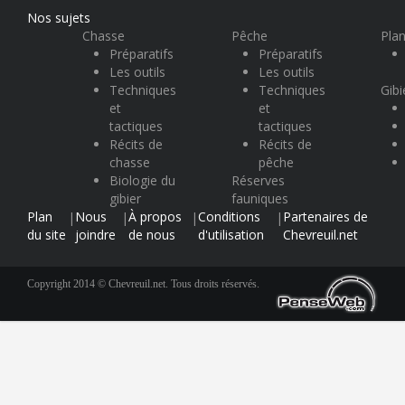
Nos sujets
Chasse
Pêche
Plan
Préparatifs
Préparatifs
Les outils
Les outils
Techniques
Techniques
Gibi
et
et
tactiques
tactiques
Récits de
Récits de
chasse
pêche
Biologie du
Réserves
gibier
fauniques
Plan
Nous
À propos
Conditions
Partenaires de
|
|
|
|
du site
joindre
de nous
d'utilisation
Chevreuil.net
Copyright 2014 © Chevreuil.net. Tous droits réservés.