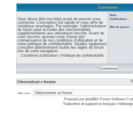
Connexion
Nom
Vous devez être inscrit(e) avant de pouvoir vous
d’utilisateur :
connecter. L’inscription est rapide et vous offre de
nombreux avantages. Par exemple, l’administrateur
Mot de passe :
du forum peut accorder des fonctionnalités
supplémentaires aux utilisateurs inscrits. Avant de
vous inscrire, assurez-vous d’avoir pris
connaissance de nos conditions d’utilisation et de
notre politique de confidentialité. Veuillez également
consulter attentivement toutes les règles du forum
lors de votre navigation.
|
Conditions d’utilisation
Politique de confidentialité
T
Chevreuil.net
»
forums
Aller vers :
Propulsé par
phpBB
® Forum Software © 
Traduction et support en français
•
Héberge