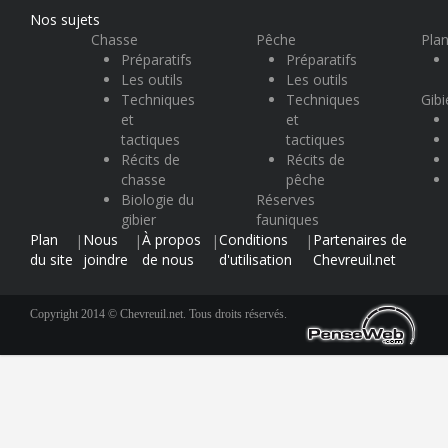
Nos sujets
Chasse
Pêche
Plan
Préparatifs
Préparatifs
Les outils
Les outils
Techniques
Techniques
Gibi
et
et
tactiques
tactiques
Récits de
Récits de
chasse
pêche
Biologie du
Réserves
gibier
fauniques
Plan
Nous
À propos
Conditions
Partenaires de
|
|
|
|
du site
joindre
de nous
d'utilisation
Chevreuil.net
Copyright 2014 © Chevreuil.net. Tous droits réservés.