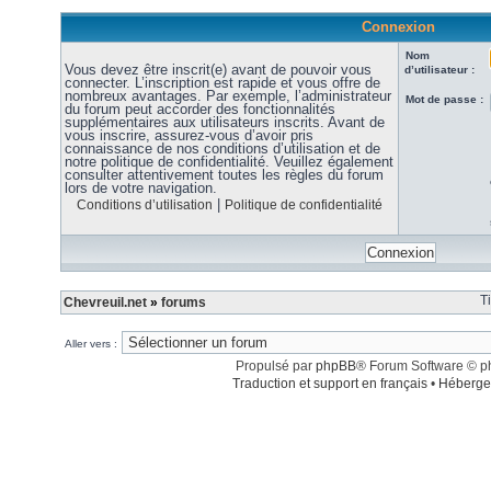
Connexion
Nom
Vous devez être inscrit(e) avant de pouvoir vous
d’utilisateur :
connecter. L’inscription est rapide et vous offre de
nombreux avantages. Par exemple, l’administrateur
Mot de passe :
du forum peut accorder des fonctionnalités
supplémentaires aux utilisateurs inscrits. Avant de
vous inscrire, assurez-vous d’avoir pris
connaissance de nos conditions d’utilisation et de
notre politique de confidentialité. Veuillez également
consulter attentivement toutes les règles du forum
lors de votre navigation.
|
Conditions d’utilisation
Politique de confidentialité
T
Chevreuil.net
»
forums
Aller vers :
Propulsé par
phpBB
® Forum Software © 
Traduction et support en français
•
Héberge