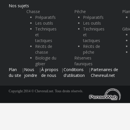
Nos sujets
Chasse
Pêche
Plan
Préparatifs
Préparatifs
Les outils
Les outils
Techniques
Techniques
Gibi
et
et
tactiques
tactiques
Récits de
Récits de
chasse
pêche
Biologie du
Réserves
gibier
fauniques
Plan
Nous
À propos
Conditions
Partenaires de
|
|
|
|
du site
joindre
de nous
d'utilisation
Chevreuil.net
Copyright 2014 © Chevreuil.net. Tous droits réservés.