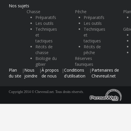
Nos sujets
Chasse
Pêche
Plan
Préparatifs
Préparatifs
Les outils
Les outils
Techniques
Techniques
Gibi
et
et
tactiques
tactiques
Récits de
Récits de
chasse
pêche
Biologie du
Réserves
gibier
fauniques
Plan
Nous
À propos
Conditions
Partenaires de
|
|
|
|
du site
joindre
de nous
d'utilisation
Chevreuil.net
Copyright 2014 © Chevreuil.net. Tous droits réservés.