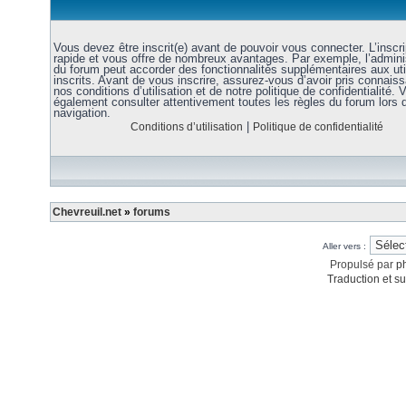
Vous devez être inscrit(e) avant de pouvoir vous connecter. L’inscri
rapide et vous offre de nombreux avantages. Par exemple, l’admini
du forum peut accorder des fonctionnalités supplémentaires aux uti
inscrits. Avant de vous inscrire, assurez-vous d’avoir pris connais
nos conditions d’utilisation et de notre politique de confidentialité. V
également consulter attentivement toutes les règles du forum lors 
navigation.
|
Conditions d’utilisation
Politique de confidentialité
Chevreuil.net
»
forums
Aller vers :
Propulsé par
p
Traduction et su