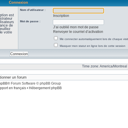
Connexion
Nom d’utilisateur :
ption est
Inscription
strateur
lisateurs
Mot de passe :
sance de
J’ai oublié mon mot de passe
euillez
Renvoyer le courriel d’activation
de votre
Me connecter automatiquement lors de chaque visi
Masquer mon statut en ligne lors de cette session
Time zone: America/Montreal 
hpBB
® Forum Software © phpBB Group
pport en français
•
Hébergement phpBB