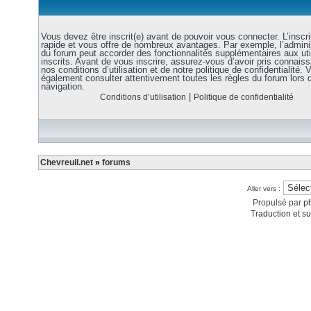
Vous devez être inscrit(e) avant de pouvoir vous connecter. L’inscri
rapide et vous offre de nombreux avantages. Par exemple, l’admini
du forum peut accorder des fonctionnalités supplémentaires aux uti
inscrits. Avant de vous inscrire, assurez-vous d’avoir pris connais
nos conditions d’utilisation et de notre politique de confidentialité. V
également consulter attentivement toutes les règles du forum lors 
navigation.
|
Conditions d’utilisation
Politique de confidentialité
Chevreuil.net
»
forums
Aller vers :
Propulsé par
p
Traduction et su