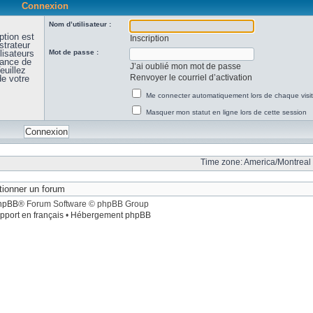
Connexion
Nom d’utilisateur :
ption est
Inscription
strateur
lisateurs
Mot de passe :
sance de
J’ai oublié mon mot de passe
euillez
Renvoyer le courriel d’activation
de votre
Me connecter automatiquement lors de chaque visi
Masquer mon statut en ligne lors de cette session
Time zone: America/Montreal 
hpBB
® Forum Software © phpBB Group
pport en français
•
Hébergement phpBB