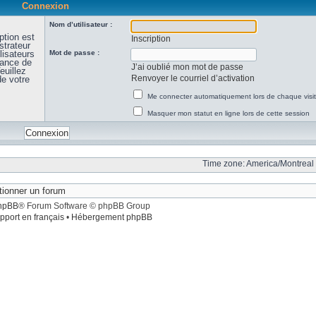
Connexion
Nom d’utilisateur :
ption est
Inscription
strateur
lisateurs
Mot de passe :
sance de
J’ai oublié mon mot de passe
euillez
Renvoyer le courriel d’activation
de votre
Me connecter automatiquement lors de chaque visi
Masquer mon statut en ligne lors de cette session
Time zone: America/Montreal 
hpBB
® Forum Software © phpBB Group
pport en français
•
Hébergement phpBB