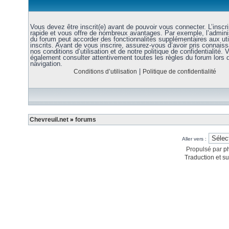
Vous devez être inscrit(e) avant de pouvoir vous connecter. L’inscri
rapide et vous offre de nombreux avantages. Par exemple, l’admini
du forum peut accorder des fonctionnalités supplémentaires aux uti
inscrits. Avant de vous inscrire, assurez-vous d’avoir pris connais
nos conditions d’utilisation et de notre politique de confidentialité. V
également consulter attentivement toutes les règles du forum lors 
navigation.
|
Conditions d’utilisation
Politique de confidentialité
Chevreuil.net
»
forums
Aller vers :
Propulsé par
p
Traduction et su