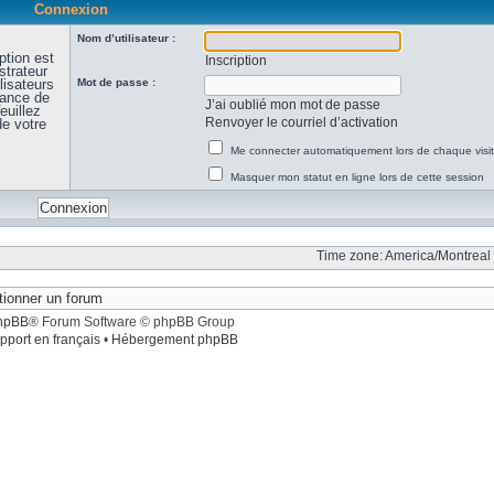
Connexion
Nom d’utilisateur :
ption est
Inscription
strateur
lisateurs
Mot de passe :
sance de
J’ai oublié mon mot de passe
euillez
Renvoyer le courriel d’activation
de votre
Me connecter automatiquement lors de chaque visi
Masquer mon statut en ligne lors de cette session
Time zone: America/Montreal 
hpBB
® Forum Software © phpBB Group
pport en français
•
Hébergement phpBB