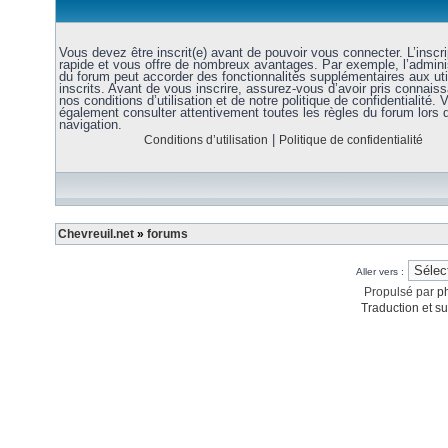
Vous devez être inscrit(e) avant de pouvoir vous connecter. L’inscri
rapide et vous offre de nombreux avantages. Par exemple, l’admini
du forum peut accorder des fonctionnalités supplémentaires aux uti
inscrits. Avant de vous inscrire, assurez-vous d’avoir pris connais
nos conditions d’utilisation et de notre politique de confidentialité. V
également consulter attentivement toutes les règles du forum lors 
navigation.
|
Conditions d’utilisation
Politique de confidentialité
Chevreuil.net
»
forums
Aller vers :
Propulsé par
p
Traduction et su