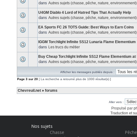
dans
Autres sujets (chasse, pêche, nature, environnement)
U4GM Diablo 4 Lord of Hatred Tips That Actually Help
dans
Autres sujets (chasse, pêche, nature, environnement)
EA Sports FC 26 TOTS Guide: Best Ways to Earn Coins
dans
Autres sujets (chasse, pêche, nature, environnement)
IGGM Torchlight Infinite SS12 Lunaria Flame Elementium
dans
Les trucs du métier
Buy Cheap Torchlight Infinite SS12 Flame Elementium a
dans
Autres sujets (chasse, pêche, nature, environnement)
Afficher les messages publiés depuis :
Page
3
sur
20
[ La recherche a retourné plus de 1000 résultat(s) ]
Chevreuil.net
»
forums
Aller vers :
Propulsé par
p
Traduction et su
Nos sujets
Chasse
Pêche