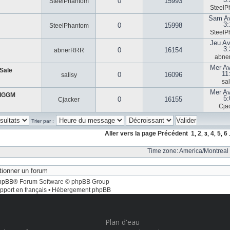
0
15993
SteelPhantom
SteelP
Sam Av
3:
0
15998
SteelPhantom
SteelP
Jeu Av
3:
0
16154
abnerRRR
abne
Mer Av
 Sale
11
0
16096
salisy
sal
Mer Av
t IGGM
5:
0
16155
Cjacker
Cja
Trier par :
Aller vers la page
Précédent
1
2
4
5
6
,
,
3
,
,
,
.
Time zone: America/Montreal 
hpBB
® Forum Software © phpBB Group
pport en français
•
Hébergement phpBB
Plan d'eau