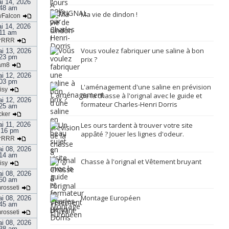
i 14, 2026
48 am
Ma vie de dindon !
Falcon
i 14, 2026
:11 am
rRRR
Vous voulez fabriquer une saline à bon
i 13, 2026
23 pm
prix ?
am8
i 12, 2026
03 pm
L'aménagement d'une saline en prévision
isy
de la chasse à l'orignal avec le guide et
i 12, 2026
formateur Charles-Henri Dorris
25 am
cker
i 11, 2026
Les ours tardent à trouver votre site
:16 pm
appâté ? Jouer les lignes d'odeur.
rRRR
i 08, 2026
14 am
Chasse à l'orignal et Vêtement bruyant
isy
i 08, 2026
50 am
rosseti
Montage Européen
i 08, 2026
45 am
rosseti
i 08, 2026
38 am