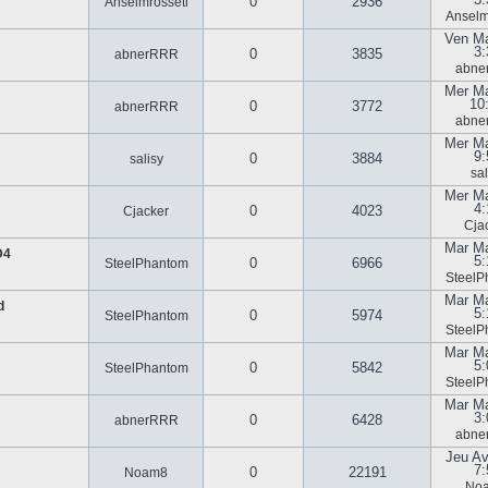
0
2936
Anselmrosseti
Anselm
Ven Ma
3:
0
3835
abnerRRR
abne
Mer Ma
10
0
3772
abnerRRR
abne
Mer Ma
9:
0
3884
salisy
sal
Mer Ma
4:
0
4023
Cjacker
Cja
Mar Ma
D4
5
0
6966
SteelPhantom
SteelP
Mar Ma
d
5:
0
5974
SteelPhantom
SteelP
Mar Ma
5:
0
5842
SteelPhantom
SteelP
Mar Ma
3:
0
6428
abnerRRR
abne
Jeu Av
7:
0
22191
Noam8
No