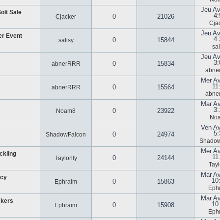
Jeu Av
olt Sale
4:
0
21026
Cjacker
Cja
Jeu Av
er Event
4:
0
15844
salisy
sal
Jeu Av
3:
0
15834
abnerRRR
abne
Mer Av
11
0
15564
abnerRRR
abne
Mar Av
3:
0
23922
Noam8
No
Ven Av
5:
0
24974
ShadowFalcon
Shadow
Mer Av
ckling
11
0
24144
Taylorlly
Tayl
Mar Av
ncy
10
0
15863
Ephraim
Eph
Mar Av
ckers
10
0
15908
Ephraim
Eph