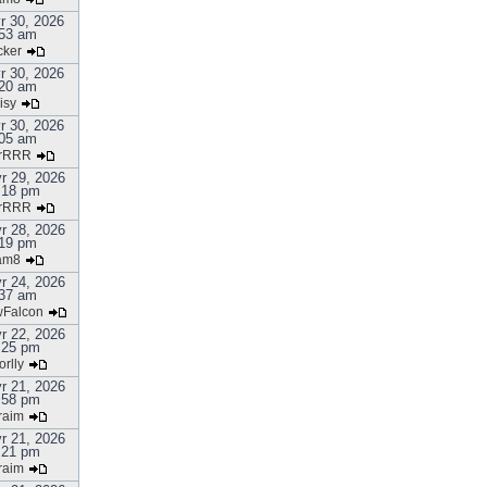
r 30, 2026
53 am
cker
r 30, 2026
20 am
isy
r 30, 2026
05 am
rRRR
r 29, 2026
:18 pm
rRRR
r 28, 2026
19 pm
am8
r 24, 2026
37 am
Falcon
r 22, 2026
:25 pm
orlly
r 21, 2026
:58 pm
raim
r 21, 2026
:21 pm
raim