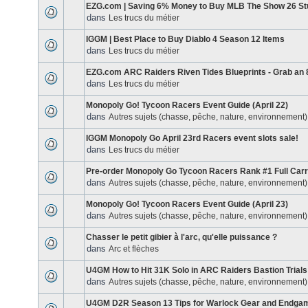
EZG.com | Saving 6% Money to Buy MLB The Show 26 St
dans
Les trucs du métier
IGGM | Best Place to Buy Diablo 4 Season 12 Items
dans
Les trucs du métier
EZG.com ARC Raiders Riven Tides Blueprints - Grab an 
dans
Les trucs du métier
Monopoly Go! Tycoon Racers Event Guide (April 22)
dans
Autres sujets (chasse, pêche, nature, environnement)
IGGM Monopoly Go April 23rd Racers event slots sale!
dans
Les trucs du métier
Pre-order Monopoly Go Tycoon Racers Rank #1 Full Carr
dans
Autres sujets (chasse, pêche, nature, environnement)
Monopoly Go! Tycoon Racers Event Guide (April 23)
dans
Autres sujets (chasse, pêche, nature, environnement)
Chasser le petit gibier à l'arc, qu'elle puissance ?
dans
Arc et flèches
U4GM How to Hit 31K Solo in ARC Raiders Bastion Trials
dans
Autres sujets (chasse, pêche, nature, environnement)
U4GM D2R Season 13 Tips for Warlock Gear and Endga