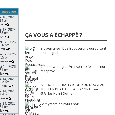
r message
i 18, 2026
14 am
isk
i 18, 2026
53 am
ÇA VOUS A ÉCHAPPÉ ?
isk
i 17, 2026
:26 pm
Big ben argo ! Des Beaucerons qui sortent
am8
leur orignal
i 17, 2026
:55 pm
rineee
Chasse à l'orignal Vrai son de femelle non
i 15, 2026
51 am
réceptive
isy
i 14, 2026
:22 pm
APPROCHE STRATÉGIQUE D'UN NOUVEAU
rRRR
SECTEUR DE CHASSE À L'ORIGNAL par
i 14, 2026
Charles Henri-Dorris
:04 pm
cker
i 14, 2026
Le mystère de l'ours noir
51 am
isy