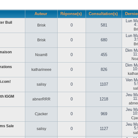
Auteur
Réponse(s)
Consultation(s)
Dernie
Lun Ma
er Buil
4:
0
581
Brisk
Br
Lun Ma
3:
0
680
Brisk
Br
Dim Ma
 maison
11
0
455
Noam8
No
Dim Ma
rations
10
0
826
katharineee
katha
Ven Ma
G.com!
5:
0
1107
salisy
sal
Jeu Ma
ith IGGM
11
0
1218
abnerRRR
abne
Jeu Ma
10
0
969
Cjacker
Cja
Jeu Ma
ems Sale
5:
0
1127
salisy
sal