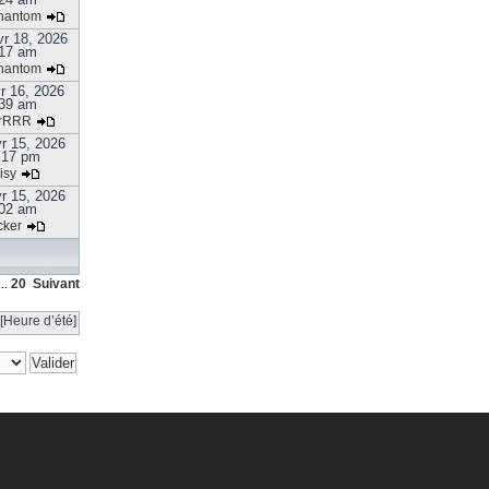
hantom
r 18, 2026
17 am
hantom
r 16, 2026
39 am
rRRR
r 15, 2026
:17 pm
isy
r 15, 2026
02 am
cker
20
Suivant
..
[Heure d’été]