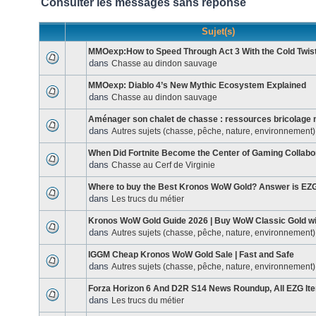
Consulter les messages sans réponse
Sujet(s)
MMOexp:How to Speed Through Act 3 With the Cold Twist
dans
Chasse au dindon sauvage
MMOexp: Diablo 4’s New Mythic Ecosystem Explained
dans
Chasse au dindon sauvage
Aménager son chalet de chasse : ressources bricolage
dans
Autres sujets (chasse, pêche, nature, environnement)
When Did Fortnite Become the Center of Gaming Collabo
dans
Chasse au Cerf de Virginie
Where to buy the Best Kronos WoW Gold? Answer is EZ
dans
Les trucs du métier
Kronos WoW Gold Guide 2026 | Buy WoW Classic Gold w
dans
Autres sujets (chasse, pêche, nature, environnement)
IGGM Cheap Kronos WoW Gold Sale | Fast and Safe
dans
Autres sujets (chasse, pêche, nature, environnement)
Forza Horizon 6 And D2R S14 News Roundup, All EZG It
dans
Les trucs du métier