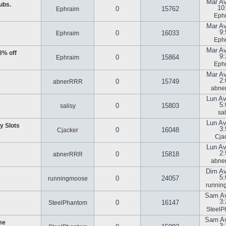
Mar Av
ubs.
10
0
15762
Ephraim
Eph
Mar Av
9:
0
16033
Ephraim
Eph
Mar Av
8% off
9:
0
15864
Ephraim
Eph
Mar Av
2:
0
15749
abnerRRR
abne
Lun Av
5:
0
15803
salisy
sal
Lun Av
y Slots
3:
0
16048
Cjacker
Cja
Lun Av
2:
0
15818
abnerRRR
abne
Dim Av
5:
0
24057
runningmoose
runnin
Sam Av
3:
0
16147
SteelPhantom
SteelP
Sam Av
me
3: