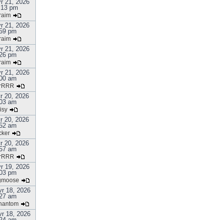
r 21, 2026
:13 pm
raim
r 21, 2026
59 pm
raim
r 21, 2026
26 pm
raim
r 21, 2026
00 am
rRRR
r 20, 2026
03 am
isy
r 20, 2026
52 am
cker
r 20, 2026
57 am
rRRR
r 19, 2026
03 pm
gmoose
r 18, 2026
27 am
hantom
r 18, 2026
24 am