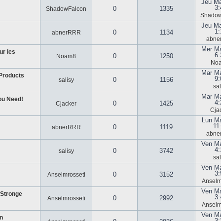
Jeu Ma
3:
0
1335
ShadowFalcon
Shadow
Jeu Ma
1
0
1134
abnerRRR
abne
Mer Ma
ur les
6:
0
1250
Noam8
No
Mar Ma
Products
9:
0
1156
salisy
sal
Mar Ma
ou Need!
4:
0
1425
Cjacker
Cja
Lun Ma
11
0
1119
abnerRRR
abne
Ven Ma
4:
0
3742
salisy
sal
Ven Ma
3:
0
3152
Anselmrosseti
Anselm
Ven Ma
 Stronge
3:
0
2992
Anselmrosseti
Anselm
Ven Ma
in
3: