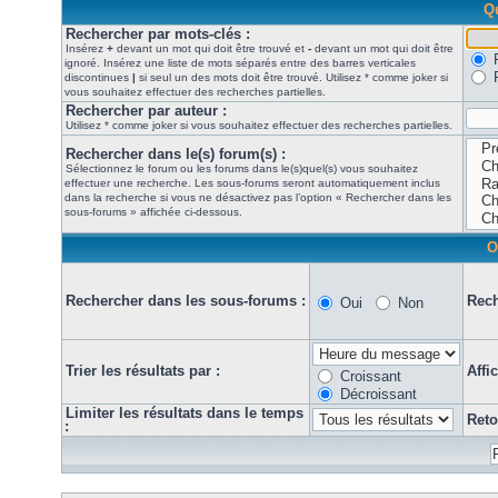
Qu
Rechercher par mots-clés :
Insérez
+
devant un mot qui doit être trouvé et
-
devant un mot qui doit être
ignoré. Insérez une liste de mots séparés entre des barres verticales
discontinues
|
si seul un des mots doit être trouvé. Utilisez * comme joker si
vous souhaitez effectuer des recherches partielles.
Rechercher par auteur :
Utilisez * comme joker si vous souhaitez effectuer des recherches partielles.
Rechercher dans le(s) forum(s) :
Sélectionnez le forum ou les forums dans le(s)quel(s) vous souhaitez
effectuer une recherche. Les sous-forums seront automatiquement inclus
dans la recherche si vous ne désactivez pas l’option « Rechercher dans les
sous-forums » affichée ci-dessous.
O
Rechercher dans les sous-forums :
Rech
Oui
Non
Trier les résultats par :
Affi
Croissant
Décroissant
Limiter les résultats dans le temps
Reto
: