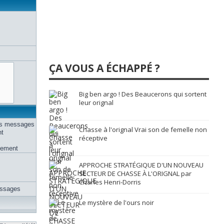
ÇA VOUS A ÉCHAPPÉ ?
Big ben argo ! Des Beaucerons qui sortent
leur orignal
des messages
Chasse à l'orignal Vrai son de femelle non
nt
réceptive
uement
APPROCHE STRATÉGIQUE D'UN NOUVEAU
SECTEUR DE CHASSE À L'ORIGNAL par
Charles Henri-Dorris
essages
Le mystère de l'ours noir