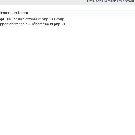
Time zone: America/Montreal 
hpBB
® Forum Software © phpBB Group
pport en français
•
Hébergement phpBB