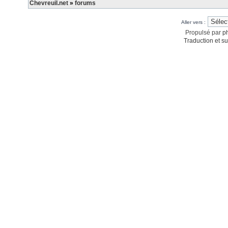
Chevreuil.net
»
forums
Aller vers :
Propulsé par
p
Traduction et su