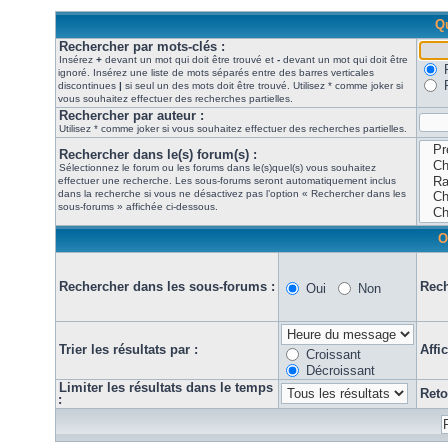
Qu
Rechercher par mots-clés :
Insérez
+
devant un mot qui doit être trouvé et
-
devant un mot qui doit être
ignoré. Insérez une liste de mots séparés entre des barres verticales
discontinues
|
si seul un des mots doit être trouvé. Utilisez * comme joker si
vous souhaitez effectuer des recherches partielles.
Rechercher par auteur :
Utilisez * comme joker si vous souhaitez effectuer des recherches partielles.
Rechercher dans le(s) forum(s) :
Sélectionnez le forum ou les forums dans le(s)quel(s) vous souhaitez
effectuer une recherche. Les sous-forums seront automatiquement inclus
dans la recherche si vous ne désactivez pas l’option « Rechercher dans les
sous-forums » affichée ci-dessous.
O
Rechercher dans les sous-forums :
Rech
Oui
Non
Trier les résultats par :
Affi
Croissant
Décroissant
Limiter les résultats dans le temps
Reto
: