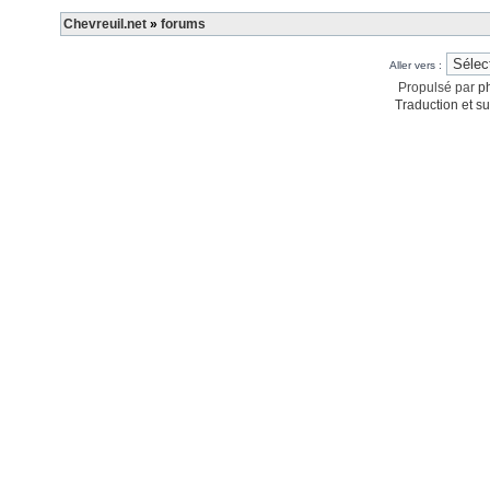
Chevreuil.net
»
forums
Aller vers :
Propulsé par
p
Traduction et su