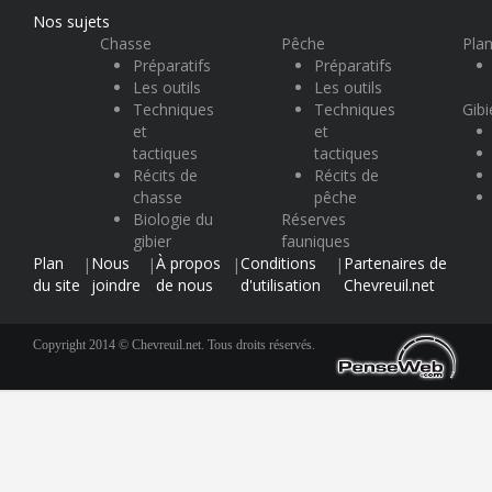
Nos sujets
Chasse
Pêche
Plan
Préparatifs
Préparatifs
Les outils
Les outils
Techniques
Techniques
Gibi
et
et
tactiques
tactiques
Récits de
Récits de
chasse
pêche
Biologie du
Réserves
gibier
fauniques
Plan
Nous
À propos
Conditions
Partenaires de
|
|
|
|
du site
joindre
de nous
d'utilisation
Chevreuil.net
Copyright 2014 © Chevreuil.net. Tous droits réservés.