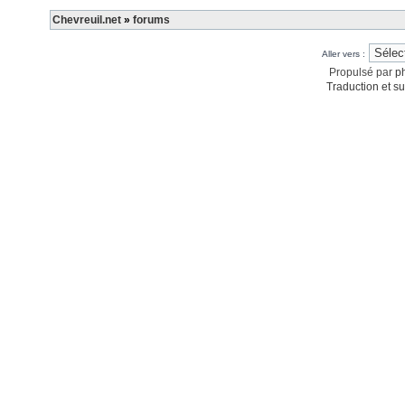
Chevreuil.net
»
forums
Aller vers :
Propulsé par
p
Traduction et su