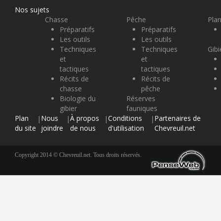
Nos sujets
Chasse
Pêche
Plan
Préparatifs
Préparatifs
Les outils
Les outils
Techniques
Techniques
Gibi
et
et
tactiques
tactiques
Récits de
Récits de
chasse
pêche
Biologie du
Réserves
gibier
fauniques
Plan
Nous
À propos
Conditions
Partenaires de
|
|
|
|
du site
joindre
de nous
d'utilisation
Chevreuil.net
Copyright 2014 © Chevreuil.net. Tous droits réservés.