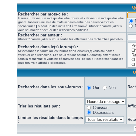
Qu
Rechercher par mots-clés :
Insérez
+
devant un mot qui doit être trouvé et
-
devant un mot qui doit être
ignoré. Insérez une liste de mots séparés entre des barres verticales
discontinues
|
si seul un des mots doit être trouvé. Utilisez * comme joker si
vous souhaitez effectuer des recherches partielles.
Rechercher par auteur :
Utilisez * comme joker si vous souhaitez effectuer des recherches partielles.
Rechercher dans le(s) forum(s) :
Sélectionnez le forum ou les forums dans le(s)quel(s) vous souhaitez
effectuer une recherche. Les sous-forums seront automatiquement inclus
dans la recherche si vous ne désactivez pas l’option « Rechercher dans les
sous-forums » affichée ci-dessous.
O
Rechercher dans les sous-forums :
Rech
Oui
Non
Trier les résultats par :
Affi
Croissant
Décroissant
Limiter les résultats dans le temps
Reto
: