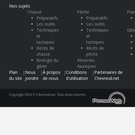
Nos sujets
Chasse
Pêche
Plan
Préparatifs
Préparatifs
Les outils
Les outils
Techniques
Techniques
Gibi
et
et
tactiques
tactiques
Récits de
Récits de
chasse
pêche
Biologie du
Réserves
gibier
fauniques
Plan
Nous
À propos
Conditions
Partenaires de
|
|
|
|
du site
joindre
de nous
d'utilisation
Chevreuil.net
Copyright 2014 © Chevreuil.net. Tous droits réservés.