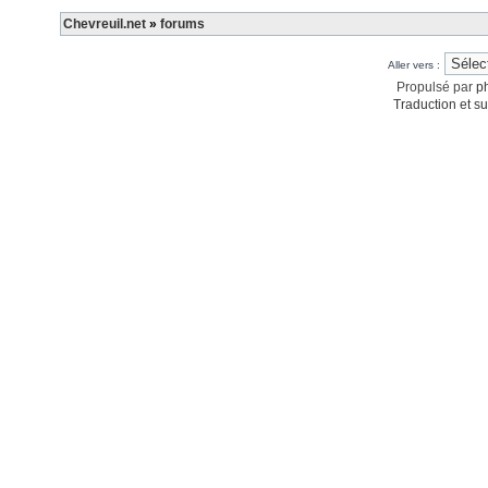
Chevreuil.net
»
forums
Aller vers :
Propulsé par
p
Traduction et su