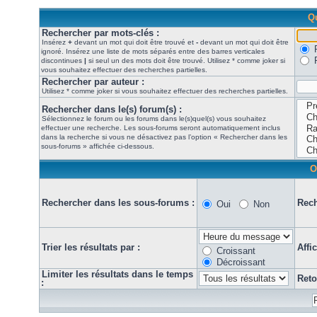
Qu
Rechercher par mots-clés :
Insérez
+
devant un mot qui doit être trouvé et
-
devant un mot qui doit être
ignoré. Insérez une liste de mots séparés entre des barres verticales
discontinues
|
si seul un des mots doit être trouvé. Utilisez * comme joker si
vous souhaitez effectuer des recherches partielles.
Rechercher par auteur :
Utilisez * comme joker si vous souhaitez effectuer des recherches partielles.
Rechercher dans le(s) forum(s) :
Sélectionnez le forum ou les forums dans le(s)quel(s) vous souhaitez
effectuer une recherche. Les sous-forums seront automatiquement inclus
dans la recherche si vous ne désactivez pas l’option « Rechercher dans les
sous-forums » affichée ci-dessous.
O
Rechercher dans les sous-forums :
Rech
Oui
Non
Trier les résultats par :
Affi
Croissant
Décroissant
Limiter les résultats dans le temps
Reto
: