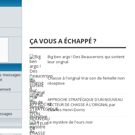
ÇA VOUS A ÉCHAPPÉ ?
Big ben argo ! Des Beaucerons qui sortent
leur orignal
des messages
Chasse à l'orignal Vrai son de femelle non
nt
réceptive
uement
APPROCHE STRATÉGIQUE D'UN NOUVEAU
SECTEUR DE CHASSE À L'ORIGNAL par
Charles Henri-Dorris
essages
Le mystère de l'ours noir