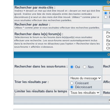
Qu
Rechercher par mots-clés :
Insérez
+
devant un mot qui doit être trouvé et
-
devant un mot qui doit être
ignoré. Insérez une liste de mots séparés entre des barres verticales
discontinues
|
si seul un des mots doit être trouvé. Utilisez * comme joker si
vous souhaitez effectuer des recherches partielles.
Rechercher par auteur :
Utilisez * comme joker si vous souhaitez effectuer des recherches partielles.
Rechercher dans le(s) forum(s) :
Sélectionnez le forum ou les forums dans le(s)quel(s) vous souhaitez
effectuer une recherche. Les sous-forums seront automatiquement inclus
dans la recherche si vous ne désactivez pas l’option « Rechercher dans les
sous-forums » affichée ci-dessous.
O
Rechercher dans les sous-forums :
Rech
Oui
Non
Trier les résultats par :
Affi
Croissant
Décroissant
Limiter les résultats dans le temps
Reto
: