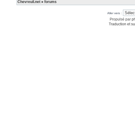
Chevreuil.net
»
forums
Aller vers :
Propulsé par
p
Traduction et su