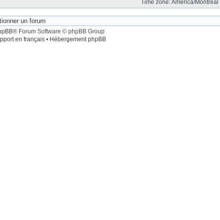
Time zone: America/Montreal 
hpBB
® Forum Software © phpBB Group
pport en français
•
Hébergement phpBB