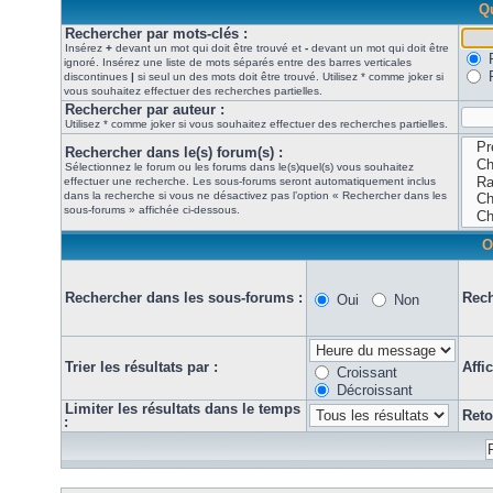
Qu
Rechercher par mots-clés :
Insérez
+
devant un mot qui doit être trouvé et
-
devant un mot qui doit être
ignoré. Insérez une liste de mots séparés entre des barres verticales
discontinues
|
si seul un des mots doit être trouvé. Utilisez * comme joker si
vous souhaitez effectuer des recherches partielles.
Rechercher par auteur :
Utilisez * comme joker si vous souhaitez effectuer des recherches partielles.
Rechercher dans le(s) forum(s) :
Sélectionnez le forum ou les forums dans le(s)quel(s) vous souhaitez
effectuer une recherche. Les sous-forums seront automatiquement inclus
dans la recherche si vous ne désactivez pas l’option « Rechercher dans les
sous-forums » affichée ci-dessous.
O
Rechercher dans les sous-forums :
Rech
Oui
Non
Trier les résultats par :
Affi
Croissant
Décroissant
Limiter les résultats dans le temps
Reto
: