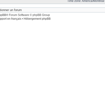
Time zone: America/Montreal 
hpBB
® Forum Software © phpBB Group
pport en français
•
Hébergement phpBB