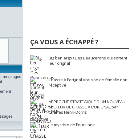
ÇA VOUS A ÉCHAPPÉ ?
Big ben argo ! Des Beaucerons qui sortent
leur orignal
des messages
Chasse à l'orignal Vrai son de femelle non
nt
réceptive
uement
APPROCHE STRATÉGIQUE D'UN NOUVEAU
SECTEUR DE CHASSE À L'ORIGNAL par
Charles Henri-Dorris
essages
Le mystère de l'ours noir