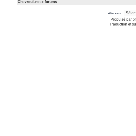
Chevreuil.net
»
forums
Aller vers :
Propulsé par
p
Traduction et su