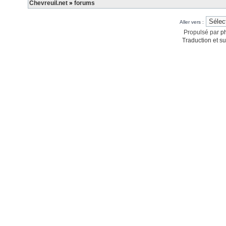
Chevreuil.net
»
forums
Aller vers :
Propulsé par
p
Traduction et su