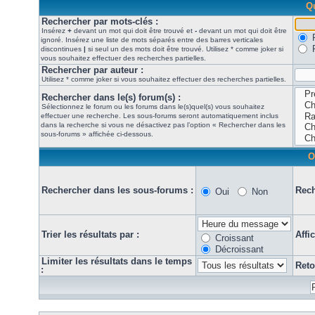
Qu
Rechercher par mots-clés :
Insérez
+
devant un mot qui doit être trouvé et
-
devant un mot qui doit être
ignoré. Insérez une liste de mots séparés entre des barres verticales
discontinues
|
si seul un des mots doit être trouvé. Utilisez * comme joker si
vous souhaitez effectuer des recherches partielles.
Rechercher par auteur :
Utilisez * comme joker si vous souhaitez effectuer des recherches partielles.
Rechercher dans le(s) forum(s) :
Sélectionnez le forum ou les forums dans le(s)quel(s) vous souhaitez
effectuer une recherche. Les sous-forums seront automatiquement inclus
dans la recherche si vous ne désactivez pas l’option « Rechercher dans les
sous-forums » affichée ci-dessous.
O
Rechercher dans les sous-forums :
Rech
Oui
Non
Trier les résultats par :
Affi
Croissant
Décroissant
Limiter les résultats dans le temps
Reto
: