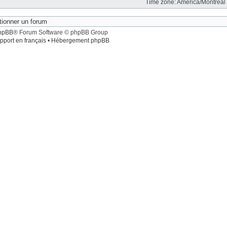
Time zone: America/Montreal 
hpBB
® Forum Software © phpBB Group
pport en français
•
Hébergement phpBB