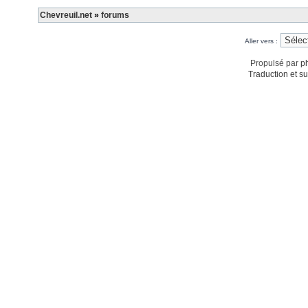
Chevreuil.net
»
forums
Aller vers :
Propulsé par
p
Traduction et su