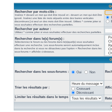
Qu
Rechercher par mots-clés :
Insérez
+
devant un mot qui doit être trouvé et
-
devant un mot qui doit être
ignoré. Insérez une liste de mots séparés entre des barres verticales
discontinues
|
si seul un des mots doit être trouvé. Utilisez * comme joker si
vous souhaitez effectuer des recherches partielles.
Rechercher par auteur :
Utilisez * comme joker si vous souhaitez effectuer des recherches partielles.
Rechercher dans le(s) forum(s) :
Sélectionnez le forum ou les forums dans le(s)quel(s) vous souhaitez
effectuer une recherche. Les sous-forums seront automatiquement inclus
dans la recherche si vous ne désactivez pas l’option « Rechercher dans les
sous-forums » affichée ci-dessous.
O
Rechercher dans les sous-forums :
Rech
Oui
Non
Trier les résultats par :
Affi
Croissant
Décroissant
Limiter les résultats dans le temps
Reto
: