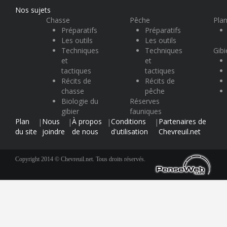
Nos sujets
Chasse
Pêche
Plan
Préparatifs
Préparatifs
Les outils
Les outils
Techniques
Techniques
Gibi
et
et
tactiques
tactiques
Récits de
Récits de
chasse
pêche
Biologie du
Réserves
gibier
fauniques
Plan
Nous
À propos
Conditions
Partenaires de
|
|
|
|
du site
joindre
de nous
d'utilisation
Chevreuil.net
Copyright 2014 © Chevreuil.net. Tous droits réservés.