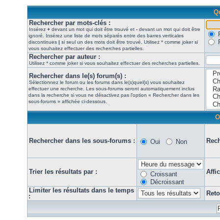
Qu
Rechercher par mots-clés :
Insérez
+
devant un mot qui doit être trouvé et
-
devant un mot qui doit être
ignoré. Insérez une liste de mots séparés entre des barres verticales
discontinues
|
si seul un des mots doit être trouvé. Utilisez * comme joker si
vous souhaitez effectuer des recherches partielles.
Rechercher par auteur :
Utilisez * comme joker si vous souhaitez effectuer des recherches partielles.
Rechercher dans le(s) forum(s) :
Sélectionnez le forum ou les forums dans le(s)quel(s) vous souhaitez
effectuer une recherche. Les sous-forums seront automatiquement inclus
dans la recherche si vous ne désactivez pas l’option « Rechercher dans les
sous-forums » affichée ci-dessous.
O
Rechercher dans les sous-forums :
Rech
Oui
Non
Trier les résultats par :
Affi
Croissant
Décroissant
Limiter les résultats dans le temps
Reto
: