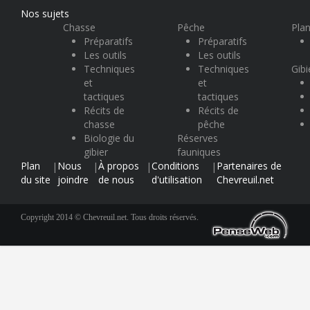
Nos sujets
Chasse
Pêche
Plan
Préparatifs
Préparatifs
Les outils
Les outils
Techniques
Techniques
Gibi
et
et
tactiques
tactiques
Récits de
Récits de
chasse
pêche
Biologie du
Réserves
gibier
fauniques
Plan
Nous
À propos
Conditions
Partenaires de
|
|
|
|
du site
joindre
de nous
d'utilisation
Chevreuil.net
Copyright 2014 © Chevreuil.net. Tous droits réservés.