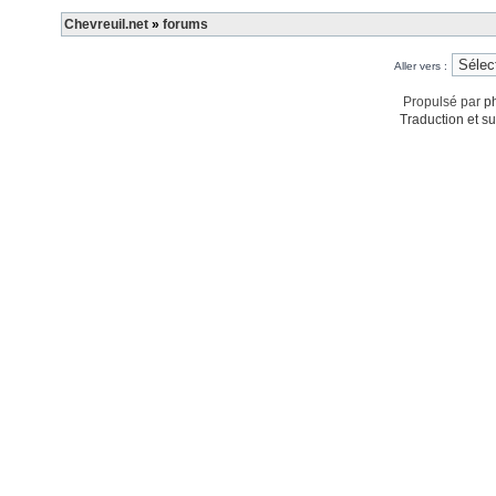
Chevreuil.net
»
forums
Aller vers :
Propulsé par
p
Traduction et su