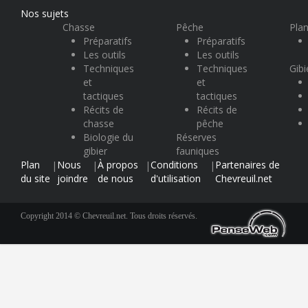
Nos sujets
Chasse
Pêche
Plan
Préparatifs
Préparatifs
Les outils
Les outils
Techniques
Techniques
Gibi
et
et
tactiques
tactiques
Récits de
Récits de
chasse
pêche
Biologie du
Réserves
gibier
fauniques
Plan
Nous
À propos
Conditions
Partenaires de
|
|
|
|
du site
joindre
de nous
d'utilisation
Chevreuil.net
Copyright 2014 © Chevreuil.net. Tous droits réservés.