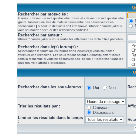
Qu
Rechercher par mots-clés :
Insérez
+
devant un mot qui doit être trouvé et
-
devant un mot qui doit être
ignoré. Insérez une liste de mots séparés entre des barres verticales
discontinues
|
si seul un des mots doit être trouvé. Utilisez * comme joker si
vous souhaitez effectuer des recherches partielles.
Rechercher par auteur :
Utilisez * comme joker si vous souhaitez effectuer des recherches partielles.
Rechercher dans le(s) forum(s) :
Sélectionnez le forum ou les forums dans le(s)quel(s) vous souhaitez
effectuer une recherche. Les sous-forums seront automatiquement inclus
dans la recherche si vous ne désactivez pas l’option « Rechercher dans les
sous-forums » affichée ci-dessous.
O
Rechercher dans les sous-forums :
Rech
Oui
Non
Trier les résultats par :
Affi
Croissant
Décroissant
Limiter les résultats dans le temps
Reto
: