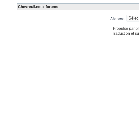
Chevreuil.net
»
forums
Aller vers :
Propulsé par
p
Traduction et su