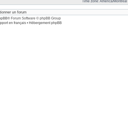
Time zone: America/Montreal 
hpBB
® Forum Software © phpBB Group
pport en français
•
Hébergement phpBB