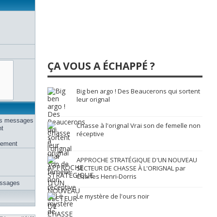
ÇA VOUS A ÉCHAPPÉ ?
Big ben argo ! Des Beaucerons qui sortent
leur orignal
des messages
Chasse à l'orignal Vrai son de femelle non
nt
réceptive
uement
APPROCHE STRATÉGIQUE D'UN NOUVEAU
SECTEUR DE CHASSE À L'ORIGNAL par
Charles Henri-Dorris
essages
Le mystère de l'ours noir