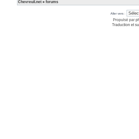
Chevreuil.net
»
forums
Aller vers :
Propulsé par
p
Traduction et su