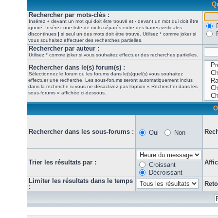
Qu
Rechercher par mots-clés :
Insérez
+
devant un mot qui doit être trouvé et
-
devant un mot qui doit être
ignoré. Insérez une liste de mots séparés entre des barres verticales
discontinues
|
si seul un des mots doit être trouvé. Utilisez * comme joker si
vous souhaitez effectuer des recherches partielles.
Rechercher par auteur :
Utilisez * comme joker si vous souhaitez effectuer des recherches partielles.
Rechercher dans le(s) forum(s) :
Sélectionnez le forum ou les forums dans le(s)quel(s) vous souhaitez
effectuer une recherche. Les sous-forums seront automatiquement inclus
dans la recherche si vous ne désactivez pas l’option « Rechercher dans les
sous-forums » affichée ci-dessous.
O
Rechercher dans les sous-forums :
Rech
Oui
Non
Trier les résultats par :
Affi
Croissant
Décroissant
Limiter les résultats dans le temps
Reto
: