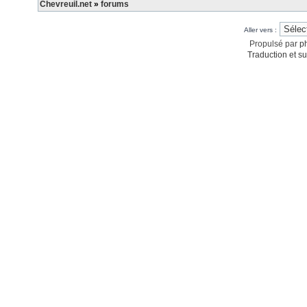
Chevreuil.net
»
forums
Aller vers :
Propulsé par
p
Traduction et su