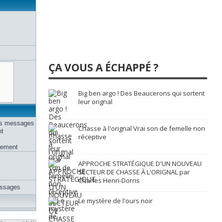
ÇA VOUS A ÉCHAPPÉ ?
Big ben argo ! Des Beaucerons qui sortent
leur orignal
des messages
Chasse à l'orignal Vrai son de femelle non
nt
réceptive
uement
APPROCHE STRATÉGIQUE D'UN NOUVEAU
SECTEUR DE CHASSE À L'ORIGNAL par
Charles Henri-Dorris
essages
Le mystère de l'ours noir