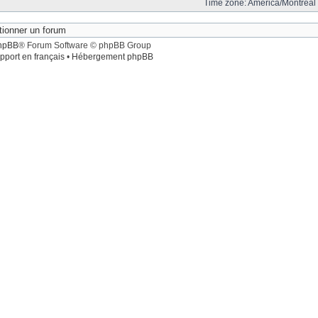
Time zone: America/Montreal 
hpBB
® Forum Software © phpBB Group
pport en français
•
Hébergement phpBB