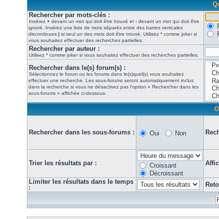
Qu
Rechercher par mots-clés :
Insérez
+
devant un mot qui doit être trouvé et
-
devant un mot qui doit être
ignoré. Insérez une liste de mots séparés entre des barres verticales
discontinues
|
si seul un des mots doit être trouvé. Utilisez * comme joker si
vous souhaitez effectuer des recherches partielles.
Rechercher par auteur :
Utilisez * comme joker si vous souhaitez effectuer des recherches partielles.
Rechercher dans le(s) forum(s) :
Sélectionnez le forum ou les forums dans le(s)quel(s) vous souhaitez
effectuer une recherche. Les sous-forums seront automatiquement inclus
dans la recherche si vous ne désactivez pas l’option « Rechercher dans les
sous-forums » affichée ci-dessous.
O
Rechercher dans les sous-forums :
Rech
Oui
Non
Trier les résultats par :
Affi
Croissant
Décroissant
Limiter les résultats dans le temps
Reto
: