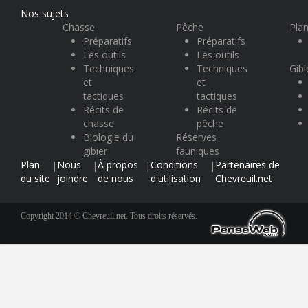
Nos sujets
Chasse
Pêche
Plan
Préparatifs
Préparatifs
Les outils
Les outils
Techniques
Techniques
Gibi
et
et
tactiques
tactiques
Récits de
Récits de
chasse
pêche
Biologie du
Réserves
gibier
fauniques
Plan
Nous
À propos
Conditions
Partenaires de
|
|
|
|
du site
joindre
de nous
d'utilisation
Chevreuil.net
Copyright 2014 © Chevreuil.net. Tous droits réservés.