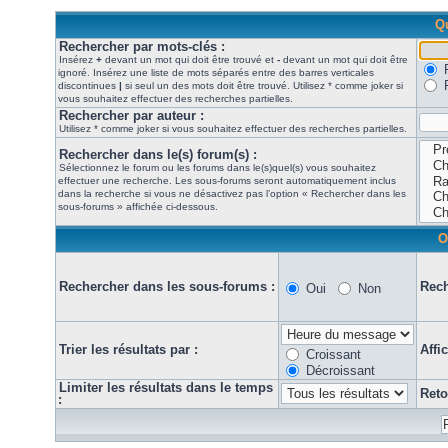
Qu
Rechercher par mots-clés :
Insérez
+
devant un mot qui doit être trouvé et
-
devant un mot qui doit être
ignoré. Insérez une liste de mots séparés entre des barres verticales
discontinues
|
si seul un des mots doit être trouvé. Utilisez * comme joker si
vous souhaitez effectuer des recherches partielles.
Rechercher par auteur :
Utilisez * comme joker si vous souhaitez effectuer des recherches partielles.
Rechercher dans le(s) forum(s) :
Sélectionnez le forum ou les forums dans le(s)quel(s) vous souhaitez
effectuer une recherche. Les sous-forums seront automatiquement inclus
dans la recherche si vous ne désactivez pas l’option « Rechercher dans les
sous-forums » affichée ci-dessous.
O
Rechercher dans les sous-forums :
Rech
Oui
Non
Trier les résultats par :
Affi
Croissant
Décroissant
Limiter les résultats dans le temps
Reto
: