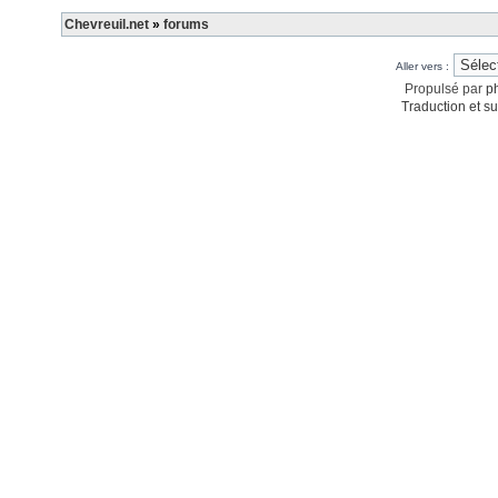
Chevreuil.net
»
forums
Aller vers :
Propulsé par
p
Traduction et su