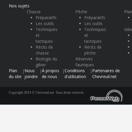
Nos sujets
Chasse
Pêche
Plan
Préparatifs
Préparatifs
Les outils
Les outils
Techniques
Techniques
Gibi
et
et
tactiques
tactiques
Récits de
Récits de
chasse
pêche
Biologie du
Réserves
gibier
fauniques
Plan
Nous
À propos
Conditions
Partenaires de
|
|
|
|
du site
joindre
de nous
d'utilisation
Chevreuil.net
Copyright 2014 © Chevreuil.net. Tous droits réservés.