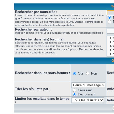
Qu
Rechercher par mots-clés :
Insérez
+
devant un mot qui doit être trouvé et
-
devant un mot qui doit être
ignoré. Insérez une liste de mots séparés entre des barres verticales
discontinues
|
si seul un des mots doit être trouvé. Utilisez * comme joker si
vous souhaitez effectuer des recherches partielles.
Rechercher par auteur :
Utilisez * comme joker si vous souhaitez effectuer des recherches partielles.
Rechercher dans le(s) forum(s) :
Sélectionnez le forum ou les forums dans le(s)quel(s) vous souhaitez
effectuer une recherche. Les sous-forums seront automatiquement inclus
dans la recherche si vous ne désactivez pas l’option « Rechercher dans les
sous-forums » affichée ci-dessous.
O
Rechercher dans les sous-forums :
Rech
Oui
Non
Trier les résultats par :
Affi
Croissant
Décroissant
Limiter les résultats dans le temps
Reto
: