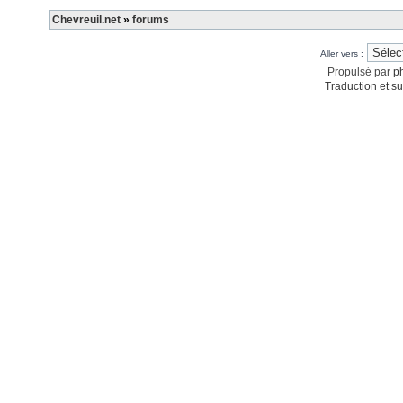
Chevreuil.net
»
forums
Aller vers :
Propulsé par
p
Traduction et su