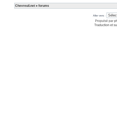
Chevreuil.net
»
forums
Aller vers :
Propulsé par
p
Traduction et su