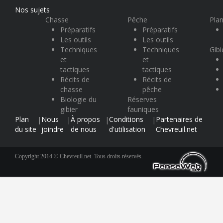
Nos sujets
Chasse
Pêche
Plan
Préparatifs
Préparatifs
Les outils
Les outils
Techniques
Techniques
Gibi
et
et
tactiques
tactiques
Récits de
Récits de
chasse
pêche
Biologie du
Réserves
gibier
fauniques
Plan
Nous
À propos
Conditions
Partenaires de
|
|
|
|
du site
joindre
de nous
d'utilisation
Chevreuil.net
Copyright 2014 © Chevreuil.net. Tous droits réservés.