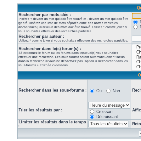
Qu
Rechercher par mots-clés :
Insérez
+
devant un mot qui doit être trouvé et
-
devant un mot qui doit être
ignoré. Insérez une liste de mots séparés entre des barres verticales
discontinues
|
si seul un des mots doit être trouvé. Utilisez * comme joker si
vous souhaitez effectuer des recherches partielles.
Rechercher par auteur :
Utilisez * comme joker si vous souhaitez effectuer des recherches partielles.
Rechercher dans le(s) forum(s) :
Sélectionnez le forum ou les forums dans le(s)quel(s) vous souhaitez
effectuer une recherche. Les sous-forums seront automatiquement inclus
dans la recherche si vous ne désactivez pas l’option « Rechercher dans les
sous-forums » affichée ci-dessous.
O
Rechercher dans les sous-forums :
Rech
Oui
Non
Trier les résultats par :
Affi
Croissant
Décroissant
Limiter les résultats dans le temps
Reto
: