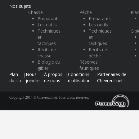
Nos sujets
Chasse
Pêche
Plan
Préparatifs
Préparatifs
Les outils
Les outils
Techniques
Techniques
Gibi
et
et
tactiques
tactiques
Récits de
Récits de
chasse
pêche
Biologie du
Réserves
gibier
fauniques
Plan
Nous
À propos
Conditions
Partenaires de
|
|
|
|
du site
joindre
de nous
d'utilisation
Chevreuil.net
Copyright 2014 © Chevreuil.net. Tous droits réservés.