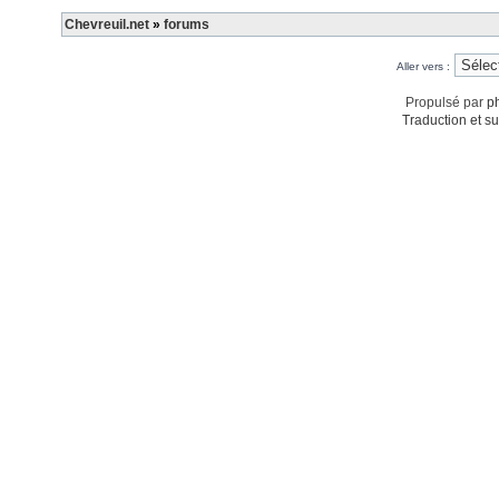
Chevreuil.net
»
forums
Aller vers :
Propulsé par
p
Traduction et su