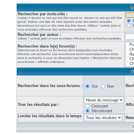
Qu
Rechercher par mots-clés :
Insérez
+
devant un mot qui doit être trouvé et
-
devant un mot qui doit être
ignoré. Insérez une liste de mots séparés entre des barres verticales
discontinues
|
si seul un des mots doit être trouvé. Utilisez * comme joker si
vous souhaitez effectuer des recherches partielles.
Rechercher par auteur :
Utilisez * comme joker si vous souhaitez effectuer des recherches partielles.
Rechercher dans le(s) forum(s) :
Sélectionnez le forum ou les forums dans le(s)quel(s) vous souhaitez
effectuer une recherche. Les sous-forums seront automatiquement inclus
dans la recherche si vous ne désactivez pas l’option « Rechercher dans les
sous-forums » affichée ci-dessous.
O
Rechercher dans les sous-forums :
Rech
Oui
Non
Trier les résultats par :
Affi
Croissant
Décroissant
Limiter les résultats dans le temps
Reto
: