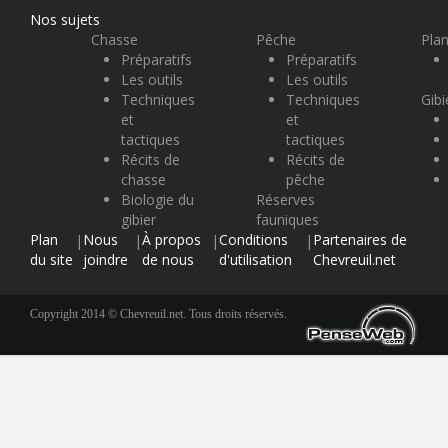
Nos sujets
Chasse
Pêche
Plan
Préparatifs
Préparatifs
Les outils
Les outils
Techniques
Techniques
Gibi
et
et
tactiques
tactiques
Récits de
Récits de
chasse
pêche
Biologie du
Réserves
gibier
fauniques
Plan
Nous
À propos
Conditions
Partenaires de
|
|
|
|
du site
joindre
de nous
d'utilisation
Chevreuil.net
Copyright 2014 © Chevreuil.net. Tous droits réservés.