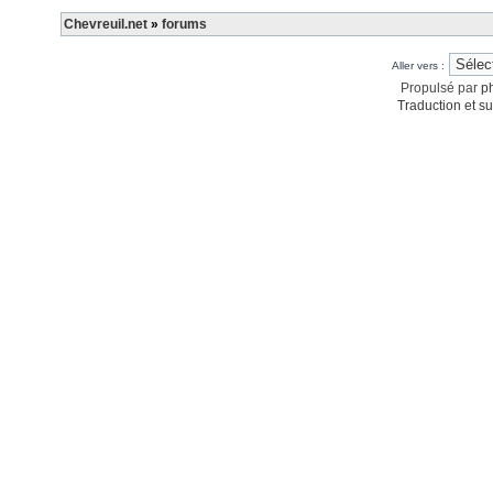
Chevreuil.net
»
forums
Aller vers :
Propulsé par
p
Traduction et su