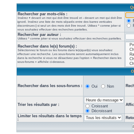
Qu
Rechercher par mots-clés :
Insérez
+
devant un mot qui doit être trouvé et
-
devant un mot qui doit être
ignoré. Insérez une liste de mots séparés entre des barres verticales
discontinues
|
si seul un des mots doit être trouvé. Utilisez * comme joker si
vous souhaitez effectuer des recherches partielles.
Rechercher par auteur :
Utilisez * comme joker si vous souhaitez effectuer des recherches partielles.
Rechercher dans le(s) forum(s) :
Sélectionnez le forum ou les forums dans le(s)quel(s) vous souhaitez
effectuer une recherche. Les sous-forums seront automatiquement inclus
dans la recherche si vous ne désactivez pas l’option « Rechercher dans les
sous-forums » affichée ci-dessous.
O
Rechercher dans les sous-forums :
Rech
Oui
Non
Trier les résultats par :
Affi
Croissant
Décroissant
Limiter les résultats dans le temps
Reto
: