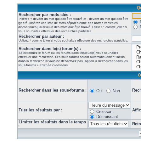
Qu
Rechercher par mots-clés :
Insérez
+
devant un mot qui doit être trouvé et
-
devant un mot qui doit être
ignoré. Insérez une liste de mots séparés entre des barres verticales
discontinues
|
si seul un des mots doit être trouvé. Utilisez * comme joker si
vous souhaitez effectuer des recherches partielles.
Rechercher par auteur :
Utilisez * comme joker si vous souhaitez effectuer des recherches partielles.
Rechercher dans le(s) forum(s) :
Sélectionnez le forum ou les forums dans le(s)quel(s) vous souhaitez
effectuer une recherche. Les sous-forums seront automatiquement inclus
dans la recherche si vous ne désactivez pas l’option « Rechercher dans les
sous-forums » affichée ci-dessous.
O
Rechercher dans les sous-forums :
Rech
Oui
Non
Trier les résultats par :
Affi
Croissant
Décroissant
Limiter les résultats dans le temps
Reto
: