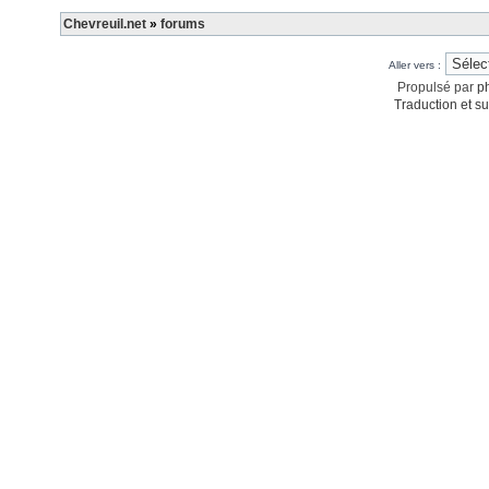
Chevreuil.net
»
forums
Aller vers :
Propulsé par
p
Traduction et su