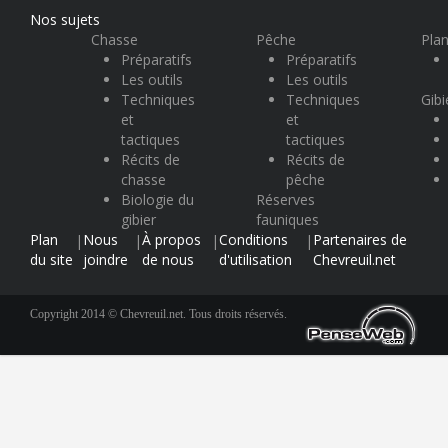
Nos sujets
Chasse
Pêche
Plan
Préparatifs
Préparatifs
Les outils
Les outils
Techniques
Techniques
Gibi
et
et
tactiques
tactiques
Récits de
Récits de
chasse
pêche
Biologie du
Réserves
gibier
fauniques
Plan
Nous
À propos
Conditions
Partenaires de
|
|
|
|
du site
joindre
de nous
d'utilisation
Chevreuil.net
Copyright 2014 © Chevreuil.net. Tous droits réservés.