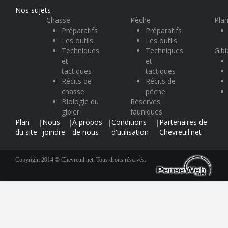
Nos sujets
Chasse
Pêche
Plan
Préparatifs
Préparatifs
Les outils
Les outils
Techniques
Techniques
Gibi
et
et
tactiques
tactiques
Récits de
Récits de
chasse
pêche
Biologie du
Réserves
gibier
fauniques
Plan
Nous
À propos
Conditions
Partenaires de
|
|
|
|
du site
joindre
de nous
d'utilisation
Chevreuil.net
Copyright 2014 © Chevreuil.net. Tous droits réservés.