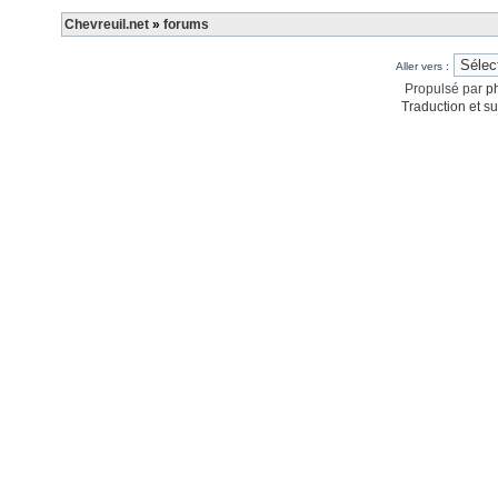
Chevreuil.net
»
forums
Aller vers :
Propulsé par
p
Traduction et su