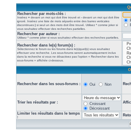
Qu
Rechercher par mots-clés :
Insérez
+
devant un mot qui doit être trouvé et
-
devant un mot qui doit être
ignoré. Insérez une liste de mots séparés entre des barres verticales
discontinues
|
si seul un des mots doit être trouvé. Utilisez * comme joker si
vous souhaitez effectuer des recherches partielles.
Rechercher par auteur :
Utilisez * comme joker si vous souhaitez effectuer des recherches partielles.
Rechercher dans le(s) forum(s) :
Sélectionnez le forum ou les forums dans le(s)quel(s) vous souhaitez
effectuer une recherche. Les sous-forums seront automatiquement inclus
dans la recherche si vous ne désactivez pas l’option « Rechercher dans les
sous-forums » affichée ci-dessous.
O
Rechercher dans les sous-forums :
Rech
Oui
Non
Trier les résultats par :
Affi
Croissant
Décroissant
Limiter les résultats dans le temps
Reto
: