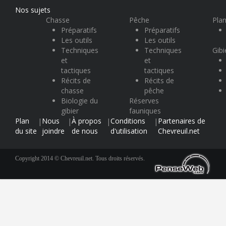
Nos sujets
Chasse
Pêche
Plan
Préparatifs
Préparatifs
Les outils
Les outils
Techniques
Techniques
Gibi
et
et
tactiques
tactiques
Récits de
Récits de
chasse
pêche
Biologie du
Réserves
gibier
fauniques
Plan
Nous
À propos
Conditions
Partenaires de
|
|
|
|
du site
joindre
de nous
d'utilisation
Chevreuil.net
Copyright 2014 © Chevreuil.net. Tous droits réservés.