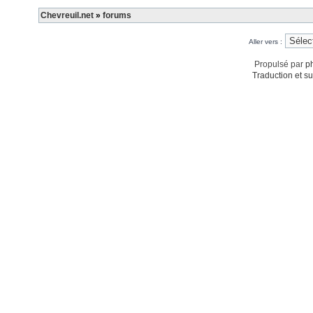
Chevreuil.net
»
forums
Aller vers :
Propulsé par
p
Traduction et su