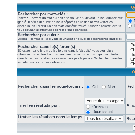
Qu
Rechercher par mots-clés :
Insérez
+
devant un mot qui doit être trouvé et
-
devant un mot qui doit être
ignoré. Insérez une liste de mots séparés entre des barres verticales
discontinues
|
si seul un des mots doit être trouvé. Utilisez * comme joker si
vous souhaitez effectuer des recherches partielles.
Rechercher par auteur :
Utilisez * comme joker si vous souhaitez effectuer des recherches partielles.
Rechercher dans le(s) forum(s) :
Sélectionnez le forum ou les forums dans le(s)quel(s) vous souhaitez
effectuer une recherche. Les sous-forums seront automatiquement inclus
dans la recherche si vous ne désactivez pas l’option « Rechercher dans les
sous-forums » affichée ci-dessous.
O
Rechercher dans les sous-forums :
Rech
Oui
Non
Trier les résultats par :
Affi
Croissant
Décroissant
Limiter les résultats dans le temps
Reto
: