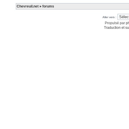
Chevreuil.net
»
forums
Aller vers :
Propulsé par
p
Traduction et su