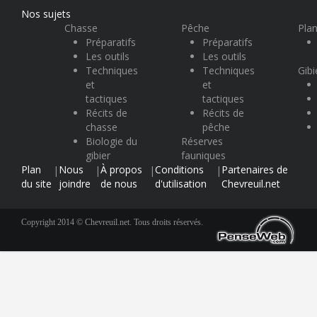
Nos sujets
Chasse
Pêche
Plan
Préparatifs
Préparatifs
Les outils
Les outils
Techniques
Techniques
Gibi
et
et
tactiques
tactiques
Récits de
Récits de
chasse
pêche
Biologie du
Réserves
gibier
fauniques
Plan
Nous
À propos
Conditions
Partenaires de
|
|
|
|
du site
joindre
de nous
d'utilisation
Chevreuil.net
Copyright 2014 © Chevreuil.net. Tous droits réservés.