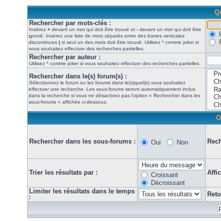
Qu
Rechercher par mots-clés :
Insérez
+
devant un mot qui doit être trouvé et
-
devant un mot qui doit être
ignoré. Insérez une liste de mots séparés entre des barres verticales
discontinues
|
si seul un des mots doit être trouvé. Utilisez * comme joker si
vous souhaitez effectuer des recherches partielles.
Rechercher par auteur :
Utilisez * comme joker si vous souhaitez effectuer des recherches partielles.
Rechercher dans le(s) forum(s) :
Sélectionnez le forum ou les forums dans le(s)quel(s) vous souhaitez
effectuer une recherche. Les sous-forums seront automatiquement inclus
dans la recherche si vous ne désactivez pas l’option « Rechercher dans les
sous-forums » affichée ci-dessous.
O
Rechercher dans les sous-forums :
Rech
Oui
Non
Trier les résultats par :
Affi
Croissant
Décroissant
Limiter les résultats dans le temps
Reto
: