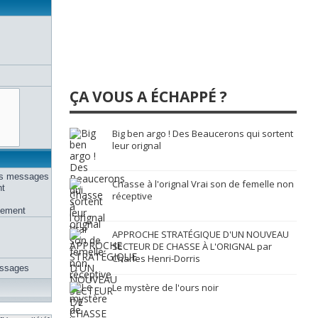
ÇA VOUS A ÉCHAPPÉ ?
Big ben argo ! Des Beaucerons qui sortent
leur orignal
des messages
Chasse à l'orignal Vrai son de femelle non
nt
réceptive
uement
APPROCHE STRATÉGIQUE D'UN NOUVEAU
SECTEUR DE CHASSE À L'ORIGNAL par
Charles Henri-Dorris
essages
Le mystère de l'ours noir