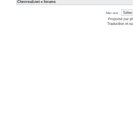
Chevreuil.net
»
forums
Aller vers :
Propulsé par
p
Traduction et su