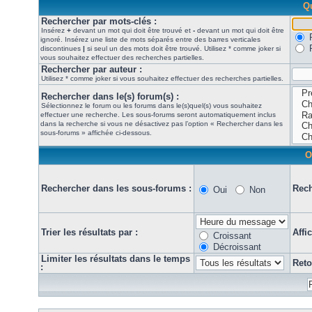
Qu
Rechercher par mots-clés :
Insérez
+
devant un mot qui doit être trouvé et
-
devant un mot qui doit être
ignoré. Insérez une liste de mots séparés entre des barres verticales
discontinues
|
si seul un des mots doit être trouvé. Utilisez * comme joker si
vous souhaitez effectuer des recherches partielles.
Rechercher par auteur :
Utilisez * comme joker si vous souhaitez effectuer des recherches partielles.
Rechercher dans le(s) forum(s) :
Sélectionnez le forum ou les forums dans le(s)quel(s) vous souhaitez
effectuer une recherche. Les sous-forums seront automatiquement inclus
dans la recherche si vous ne désactivez pas l’option « Rechercher dans les
sous-forums » affichée ci-dessous.
O
Rechercher dans les sous-forums :
Rech
Oui
Non
Trier les résultats par :
Affi
Croissant
Décroissant
Limiter les résultats dans le temps
Reto
: