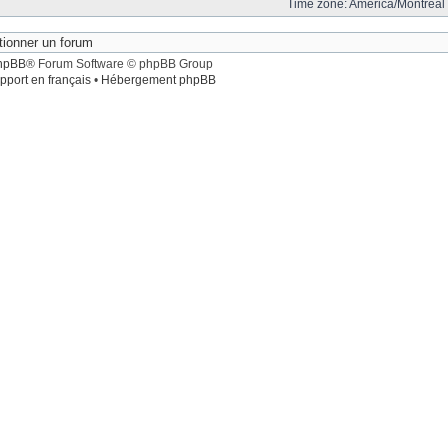
Time zone: America/Montreal 
hpBB
® Forum Software © phpBB Group
pport en français
•
Hébergement phpBB