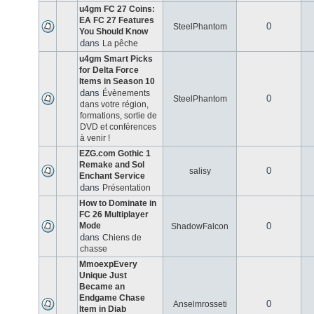
u4gm FC 27 Coins:
EA FC 27 Features
0
SteelPhantom
You Should Know
dans
La pêche
u4gm Smart Picks
for Delta Force
Items in Season 10
dans
Évènements
0
SteelPhantom
dans votre région,
formations, sortie de
DVD et conférences
à venir !
EZG.com Gothic 1
Remake and Sol
0
salisy
Enchant Service
dans
Présentation
How to Dominate in
FC 26 Multiplayer
Mode
0
ShadowFalcon
dans
Chiens de
chasse
MmoexpEvery
Unique Just
Became an
Endgame Chase
0
Anselmrosseti
Item in Diab