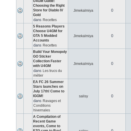
U4GM Guide:
Choosing the Right
Store for Diablo IV
0
Jimekalmiya
Gold
dans
Recettes
5 Reasons Players
Choose U4GM for
GTA 5 Modded
0
Jimekalmiya
Accounts
dans
Recettes
Build Your Monopoly
GO Sticker
Collection Faster
0
Jimekalmiya
with U4GM
dans
Les trucs du
métier
EA FC 26 Summer
Stars launches on
July 17th! Come to
IGGM!
0
salisy
dans
Ravages et
Conditions
hivernales
A Compilation of
Recent Game
events, Come to
EZG.com to Buy!
0