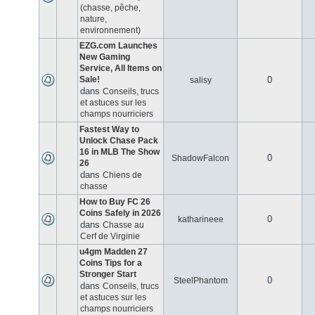
(chasse, pêche,
nature,
environnement)
EZG.com Launches
New Gaming
Service, All Items on
Sale!
0
salisy
dans
Conseils, trucs
et astuces sur les
champs nourriciers
Fastest Way to
Unlock Chase Pack
16 in MLB The Show
0
ShadowFalcon
26
dans
Chiens de
chasse
How to Buy FC 26
Coins Safely in 2026
0
katharineee
dans
Chasse au
Cerf de Virginie
u4gm Madden 27
Coins Tips for a
Stronger Start
0
SteelPhantom
dans
Conseils, trucs
et astuces sur les
champs nourriciers