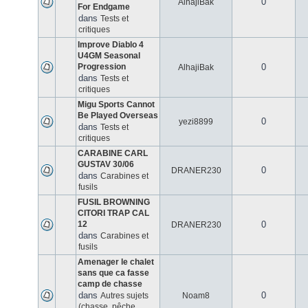
0
AlhajiBak
For Endgame
dans
Tests et
critiques
Improve Diablo 4
U4GM Seasonal
Progression
0
AlhajiBak
dans
Tests et
critiques
Migu Sports Cannot
Be Played Overseas
0
yezi8899
dans
Tests et
critiques
CARABINE CARL
GUSTAV 30/06
0
DRANER230
dans
Carabines et
fusils
FUSIL BROWNING
CITORI TRAP CAL
12
0
DRANER230
dans
Carabines et
fusils
Amenager le chalet
sans que ca fasse
camp de chasse
dans
0
Autres sujets
Noam8
(chasse, pêche,