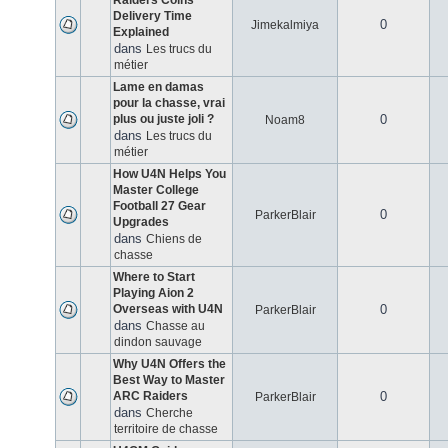
Raiders Coins
Delivery Time
0
Jimekalmiya
Explained
dans
Les trucs du
métier
Lame en damas
pour la chasse, vrai
plus ou juste joli ?
0
Noam8
dans
Les trucs du
métier
How U4N Helps You
Master College
Football 27 Gear
0
ParkerBlair
Upgrades
dans
Chiens de
chasse
Where to Start
Playing Aion 2
Overseas with U4N
0
ParkerBlair
dans
Chasse au
dindon sauvage
Why U4N Offers the
Best Way to Master
ARC Raiders
0
ParkerBlair
dans
Cherche
territoire de chasse