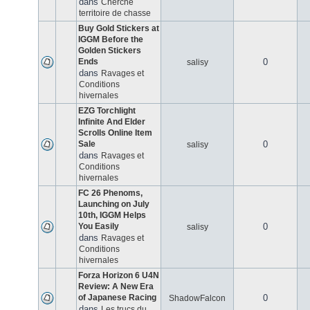
dans
Cherche
territoire de chasse
Buy Gold Stickers at
IGGM Before the
Golden Stickers
Ends
0
salisy
dans
Ravages et
Conditions
hivernales
EZG Torchlight
Infinite And Elder
Scrolls Online Item
Sale
0
salisy
dans
Ravages et
Conditions
hivernales
FC 26 Phenoms,
Launching on July
10th, IGGM Helps
You Easily
0
salisy
dans
Ravages et
Conditions
hivernales
Forza Horizon 6 U4N
Review: A New Era
of Japanese Racing
0
ShadowFalcon
dans
Les trucs du