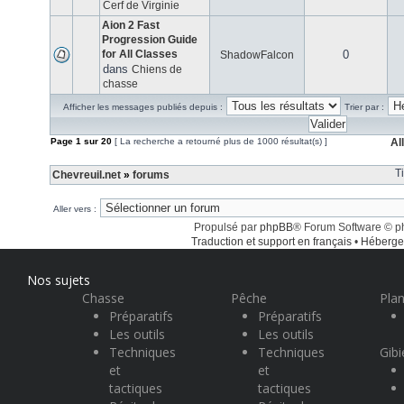
Cerf de Virginie
Aion 2 Fast
Progression Guide
for All Classes
0
ShadowFalcon
dans
Chiens de
chasse
Afficher les messages publiés depuis :
Trier par :
Page
1
sur
20
[ La recherche a retourné plus de 1000 résultat(s) ]
Al
T
Chevreuil.net
»
forums
Aller vers :
Propulsé par
phpBB
® Forum Software © 
Traduction et support en français
•
Héberge
Nos sujets
Chasse
Pêche
Plan
Préparatifs
Préparatifs
Les outils
Les outils
Techniques
Techniques
Gibi
et
et
tactiques
tactiques