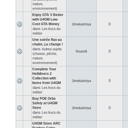
nature,
environnement)
Enjoy GTA V Better
with U4GM Low-
Cost GTA Money
0
Jimekalmiya
dans
Les trucs du
métier
Une soirée fluo au
chalet, ça change !
dans
Autres sujets
0
Noam8
(chasse, pêche,
nature,
environnement)
Complete Your
Helldivers 2
Collection with
0
Jimekalmiya
Items from U4GM
dans
Les trucs du
métier
Buy POE Orbs
Safely at U4GM
Store
0
Jimekalmiya
dans
Les trucs du
métier
U4GM Store ARC