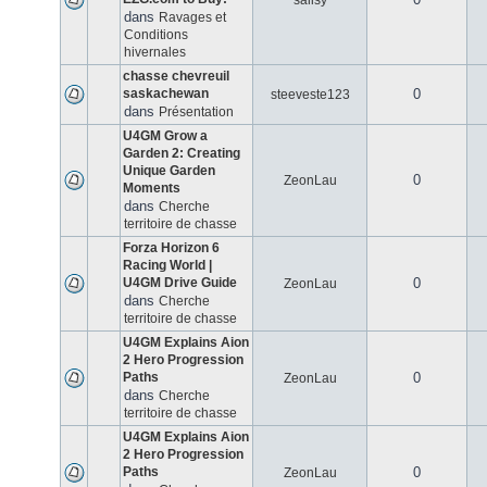
salisy
dans
Ravages et
Conditions
hivernales
chasse chevreuil
saskachewan
0
steeveste123
dans
Présentation
U4GM Grow a
Garden 2: Creating
Unique Garden
0
ZeonLau
Moments
dans
Cherche
territoire de chasse
Forza Horizon 6
Racing World |
U4GM Drive Guide
0
ZeonLau
dans
Cherche
territoire de chasse
U4GM Explains Aion
2 Hero Progression
Paths
0
ZeonLau
dans
Cherche
territoire de chasse
U4GM Explains Aion
2 Hero Progression
Paths
0
ZeonLau