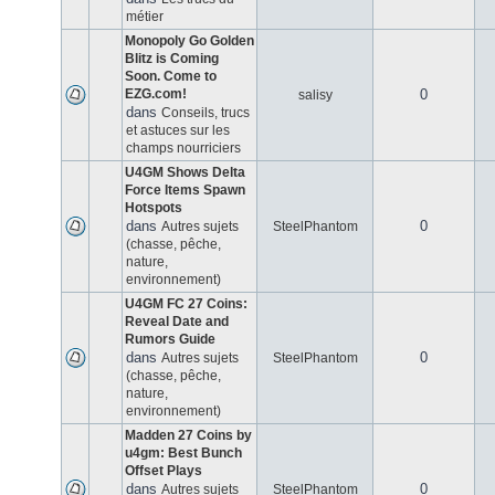
métier
Monopoly Go Golden
Blitz is Coming
Soon. Come to
EZG.com!
0
salisy
dans
Conseils, trucs
et astuces sur les
champs nourriciers
U4GM Shows Delta
Force Items Spawn
Hotspots
dans
0
Autres sujets
SteelPhantom
(chasse, pêche,
nature,
environnement)
U4GM FC 27 Coins:
Reveal Date and
Rumors Guide
dans
0
Autres sujets
SteelPhantom
(chasse, pêche,
nature,
environnement)
Madden 27 Coins by
u4gm: Best Bunch
Offset Plays
dans
0
Autres sujets
SteelPhantom