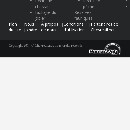
Récits de
Récits de
chasse
pêche
Biologie du
Réserves
gibier
fauniques
Plan
Nous
À propos
Conditions
Partenaires de
|
|
|
|
du site
joindre
de nous
d'utilisation
Chevreuil.net
Copyright 2014 © Chevreuil.net. Tous droits réservés.