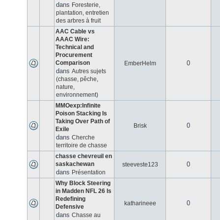
dans
Foresterie,
plantation, entretien
des arbres à fruit
AAC Cable vs
AAAC Wire:
Technical and
Procurement
Comparison
0
EmberHelm
dans
Autres sujets
(chasse, pêche,
nature,
environnement)
MMOexp:Infinite
Poison Stacking Is
Taking Over Path of
0
Brisk
Exile
dans
Cherche
territoire de chasse
chasse chevreuil en
saskachewan
0
steeveste123
dans
Présentation
Why Block Steering
in Madden NFL 26 Is
Redefining
0
katharineee
Defensive
dans
Chasse au