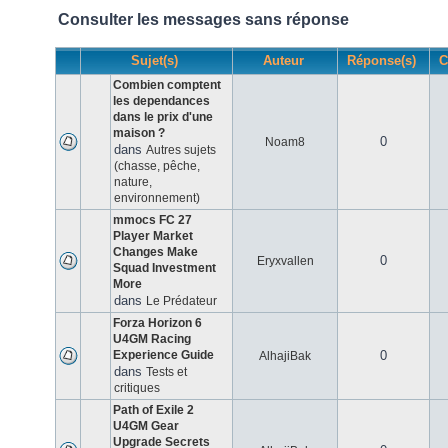
Consulter les messages sans réponse
Sujet(s)
Auteur
Réponse(s)
C
Combien comptent
les dependances
dans le prix d'une
maison ?
0
Noam8
dans
Autres sujets
(chasse, pêche,
nature,
environnement)
mmocs FC 27
Player Market
Changes Make
0
Eryxvallen
Squad Investment
More
dans
Le Prédateur
Forza Horizon 6
U4GM Racing
Experience Guide
0
AlhajiBak
dans
Tests et
critiques
Path of Exile 2
U4GM Gear
Upgrade Secrets