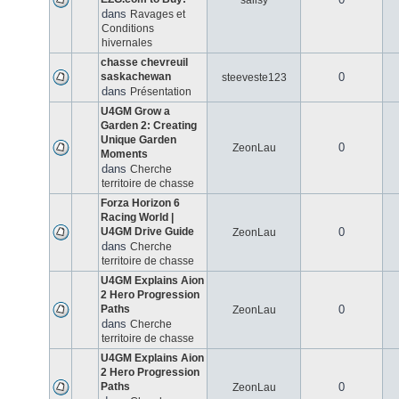
salisy
dans
Ravages et
Conditions
hivernales
chasse chevreuil
saskachewan
0
steeveste123
dans
Présentation
U4GM Grow a
Garden 2: Creating
Unique Garden
0
ZeonLau
Moments
dans
Cherche
territoire de chasse
Forza Horizon 6
Racing World |
U4GM Drive Guide
0
ZeonLau
dans
Cherche
territoire de chasse
U4GM Explains Aion
2 Hero Progression
Paths
0
ZeonLau
dans
Cherche
territoire de chasse
U4GM Explains Aion
2 Hero Progression
Paths
0
ZeonLau