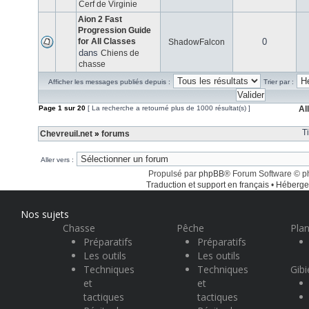
Cerf de Virginie
Aion 2 Fast
Progression Guide
for All Classes
0
ShadowFalcon
dans
Chiens de
chasse
Afficher les messages publiés depuis :
Trier par :
Page
1
sur
20
[ La recherche a retourné plus de 1000 résultat(s) ]
Al
T
Chevreuil.net
»
forums
Aller vers :
Propulsé par
phpBB
® Forum Software © 
Traduction et support en français
•
Héberge
Nos sujets
Chasse
Pêche
Plan
Préparatifs
Préparatifs
Les outils
Les outils
Techniques
Techniques
Gibi
et
et
tactiques
tactiques