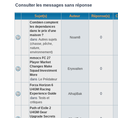
Consulter les messages sans réponse
Sujet(s)
Auteur
Réponse(s)
C
Combien comptent
les dependances
dans le prix d'une
maison ?
0
Noam8
dans
Autres sujets
(chasse, pêche,
nature,
environnement)
mmocs FC 27
Player Market
Changes Make
0
Eryxvallen
Squad Investment
More
dans
Le Prédateur
Forza Horizon 6
U4GM Racing
Experience Guide
0
AlhajiBak
dans
Tests et
critiques
Path of Exile 2
U4GM Gear
Upgrade Secrets