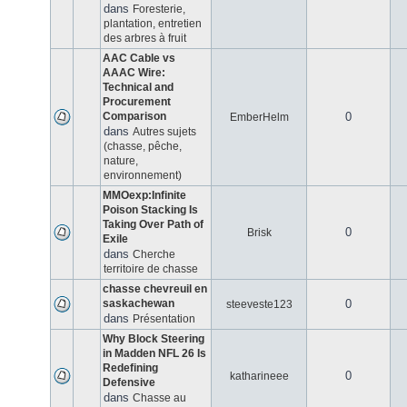
dans
Foresterie,
plantation, entretien
des arbres à fruit
AAC Cable vs
AAAC Wire:
Technical and
Procurement
Comparison
0
EmberHelm
dans
Autres sujets
(chasse, pêche,
nature,
environnement)
MMOexp:Infinite
Poison Stacking Is
Taking Over Path of
0
Brisk
Exile
dans
Cherche
territoire de chasse
chasse chevreuil en
saskachewan
0
steeveste123
dans
Présentation
Why Block Steering
in Madden NFL 26 Is
Redefining
0
katharineee
Defensive
dans
Chasse au