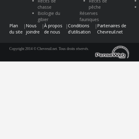
Récits de
Récits de
chasse
pêche
Biologie du
Réserves
gibier
fauniques
Plan
Nous
À propos
Conditions
Partenaires de
|
|
|
|
du site
joindre
de nous
d'utilisation
Chevreuil.net
Copyright 2014 © Chevreuil.net. Tous droits réservés.