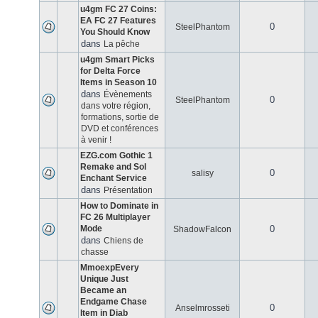
u4gm FC 27 Coins:
EA FC 27 Features
0
SteelPhantom
You Should Know
dans
La pêche
u4gm Smart Picks
for Delta Force
Items in Season 10
dans
Évènements
0
SteelPhantom
dans votre région,
formations, sortie de
DVD et conférences
à venir !
EZG.com Gothic 1
Remake and Sol
0
salisy
Enchant Service
dans
Présentation
How to Dominate in
FC 26 Multiplayer
Mode
0
ShadowFalcon
dans
Chiens de
chasse
MmoexpEvery
Unique Just
Became an
Endgame Chase
0
Anselmrosseti
Item in Diab