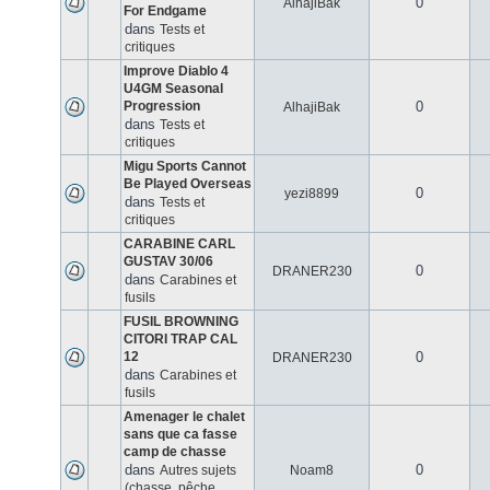
0
AlhajiBak
For Endgame
dans
Tests et
critiques
Improve Diablo 4
U4GM Seasonal
Progression
0
AlhajiBak
dans
Tests et
critiques
Migu Sports Cannot
Be Played Overseas
0
yezi8899
dans
Tests et
critiques
CARABINE CARL
GUSTAV 30/06
0
DRANER230
dans
Carabines et
fusils
FUSIL BROWNING
CITORI TRAP CAL
12
0
DRANER230
dans
Carabines et
fusils
Amenager le chalet
sans que ca fasse
camp de chasse
dans
0
Autres sujets
Noam8
(chasse, pêche,