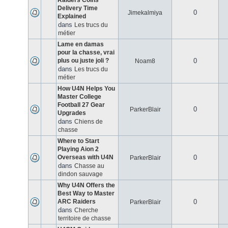
Raiders Coins
Delivery Time
0
Jimekalmiya
Explained
dans
Les trucs du
métier
Lame en damas
pour la chasse, vrai
plus ou juste joli ?
0
Noam8
dans
Les trucs du
métier
How U4N Helps You
Master College
Football 27 Gear
0
ParkerBlair
Upgrades
dans
Chiens de
chasse
Where to Start
Playing Aion 2
Overseas with U4N
0
ParkerBlair
dans
Chasse au
dindon sauvage
Why U4N Offers the
Best Way to Master
ARC Raiders
0
ParkerBlair
dans
Cherche
territoire de chasse