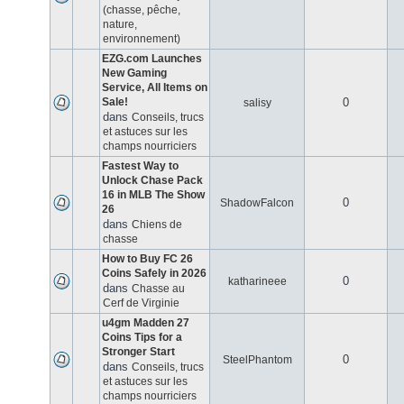
(chasse, pêche,
nature,
environnement)
EZG.com Launches
New Gaming
Service, All Items on
Sale!
0
salisy
dans
Conseils, trucs
et astuces sur les
champs nourriciers
Fastest Way to
Unlock Chase Pack
16 in MLB The Show
0
ShadowFalcon
26
dans
Chiens de
chasse
How to Buy FC 26
Coins Safely in 2026
0
katharineee
dans
Chasse au
Cerf de Virginie
u4gm Madden 27
Coins Tips for a
Stronger Start
0
SteelPhantom
dans
Conseils, trucs
et astuces sur les
champs nourriciers