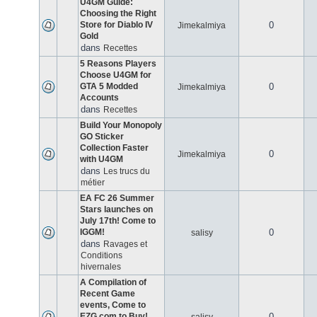
U4GM Guide:
Choosing the Right
Store for Diablo IV
0
Jimekalmiya
Gold
dans
Recettes
5 Reasons Players
Choose U4GM for
GTA 5 Modded
0
Jimekalmiya
Accounts
dans
Recettes
Build Your Monopoly
GO Sticker
Collection Faster
0
Jimekalmiya
with U4GM
dans
Les trucs du
métier
EA FC 26 Summer
Stars launches on
July 17th! Come to
IGGM!
0
salisy
dans
Ravages et
Conditions
hivernales
A Compilation of
Recent Game
events, Come to
EZG.com to Buy!
0