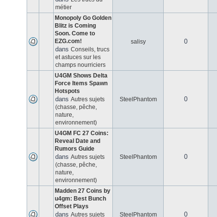
métier
Monopoly Go Golden
Blitz is Coming
Soon. Come to
EZG.com!
0
salisy
dans
Conseils, trucs
et astuces sur les
champs nourriciers
U4GM Shows Delta
Force Items Spawn
Hotspots
dans
0
Autres sujets
SteelPhantom
(chasse, pêche,
nature,
environnement)
U4GM FC 27 Coins:
Reveal Date and
Rumors Guide
dans
0
Autres sujets
SteelPhantom
(chasse, pêche,
nature,
environnement)
Madden 27 Coins by
u4gm: Best Bunch
Offset Plays
dans
0
Autres sujets
SteelPhantom