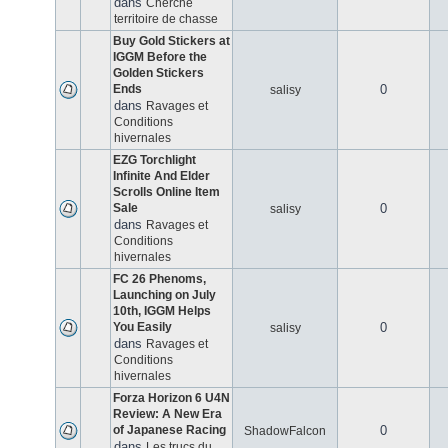
dans
Cherche
territoire de chasse
Buy Gold Stickers at
IGGM Before the
Golden Stickers
Ends
0
salisy
dans
Ravages et
Conditions
hivernales
EZG Torchlight
Infinite And Elder
Scrolls Online Item
Sale
0
salisy
dans
Ravages et
Conditions
hivernales
FC 26 Phenoms,
Launching on July
10th, IGGM Helps
You Easily
0
salisy
dans
Ravages et
Conditions
hivernales
Forza Horizon 6 U4N
Review: A New Era
of Japanese Racing
0
ShadowFalcon
dans
Les trucs du