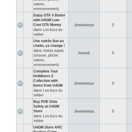
nature,
environnement)
Enjoy GTA V Better
with U4GM Low-
Cost GTA Money
0
Jimekalmiya
dans
Les trucs du
métier
Une soirée fluo au
chalet, ça change !
dans
Autres sujets
0
Noam8
(chasse, pêche,
nature,
environnement)
Complete Your
Helldivers 2
Collection with
0
Jimekalmiya
Items from U4GM
dans
Les trucs du
métier
Buy POE Orbs
Safely at U4GM
Store
0
Jimekalmiya
dans
Les trucs du
métier
U4GM Store ARC