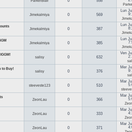
0
558
ParkerBlair
Parke
Lun Ju
9:
0
569
Jimekalmiya
Jimek
Lun Ju
ounts
8:
0
387
Jimekalmiya
Jimek
Lun Ju
U4GM
7:
0
385
Jimekalmiya
Jimek
Ven Ju
 IGGM!
2:
0
632
salisy
sal
Mer Ju
 to Buy!
9:
0
376
salisy
sal
Mar Ju
5:
0
510
steeveste123
steeve
Mar Ju
ts
5:
0
366
ZeonLau
Zeo
Mar Ju
4:
0
333
ZeonLau
Zeo
Mar Ju
4:
0
371
ZeonLau
Zeo