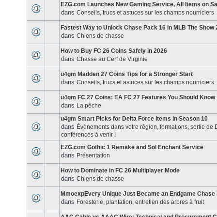
EZG.com Launches New Gaming Service, All Items on Sa
dans
Conseils, trucs et astuces sur les champs nourriciers
Fastest Way to Unlock Chase Pack 16 in MLB The Show 
dans
Chiens de chasse
How to Buy FC 26 Coins Safely in 2026
dans
Chasse au Cerf de Virginie
u4gm Madden 27 Coins Tips for a Stronger Start
dans
Conseils, trucs et astuces sur les champs nourriciers
u4gm FC 27 Coins: EA FC 27 Features You Should Know
dans
La pêche
u4gm Smart Picks for Delta Force Items in Season 10
dans
Évènements dans votre région, formations, sortie de
conférences à venir !
EZG.com Gothic 1 Remake and Sol Enchant Service
dans
Présentation
How to Dominate in FC 26 Multiplayer Mode
dans
Chiens de chasse
MmoexpEvery Unique Just Became an Endgame Chase I
dans
Foresterie, plantation, entretien des arbres à fruit