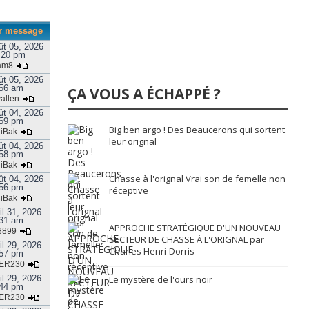
r message
ût 05, 2026
:20 pm
am8
ût 05, 2026
56 am
ÇA VOUS A ÉCHAPPÉ ?
allen
ût 04, 2026
59 pm
Big ben argo ! Des Beaucerons qui sortent
jiBak
leur orignal
ût 04, 2026
58 pm
jiBak
Chasse à l'orignal Vrai son de femelle non
ût 04, 2026
56 pm
réceptive
jiBak
il 31, 2026
31 am
APPROCHE STRATÉGIQUE D'UN NOUVEAU
8899
SECTEUR DE CHASSE À L'ORIGNAL par
il 29, 2026
Charles Henri-Dorris
57 pm
ER230
il 29, 2026
Le mystère de l'ours noir
44 pm
ER230