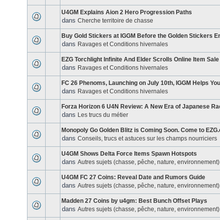
U4GM Explains Aion 2 Hero Progression Paths
dans
Cherche territoire de chasse
Buy Gold Stickers at IGGM Before the Golden Stickers E
dans
Ravages et Conditions hivernales
EZG Torchlight Infinite And Elder Scrolls Online Item Sale
dans
Ravages et Conditions hivernales
FC 26 Phenoms, Launching on July 10th, IGGM Helps You
dans
Ravages et Conditions hivernales
Forza Horizon 6 U4N Review: A New Era of Japanese Ra
dans
Les trucs du métier
Monopoly Go Golden Blitz is Coming Soon. Come to EZG
dans
Conseils, trucs et astuces sur les champs nourriciers
U4GM Shows Delta Force Items Spawn Hotspots
dans
Autres sujets (chasse, pêche, nature, environnement)
U4GM FC 27 Coins: Reveal Date and Rumors Guide
dans
Autres sujets (chasse, pêche, nature, environnement)
Madden 27 Coins by u4gm: Best Bunch Offset Plays
dans
Autres sujets (chasse, pêche, nature, environnement)