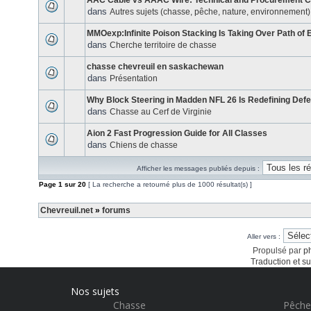
AAC Cable vs AAAC Wire: Technical and Procurement 
dans
Autres sujets (chasse, pêche, nature, environnement)
MMOexp:Infinite Poison Stacking Is Taking Over Path of E
dans
Cherche territoire de chasse
chasse chevreuil en saskachewan
dans
Présentation
Why Block Steering in Madden NFL 26 Is Redefining Def
dans
Chasse au Cerf de Virginie
Aion 2 Fast Progression Guide for All Classes
dans
Chiens de chasse
Afficher les messages publiés depuis :
Page
1
sur
20
[ La recherche a retourné plus de 1000 résultat(s) ]
Chevreuil.net
»
forums
Aller vers :
Propulsé par
p
Traduction et su
Nos sujets
Chasse
Pêche