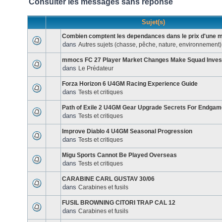
Consulter les messages sans réponse
Sujet(s)
Combien comptent les dependances dans le prix d'une 
dans
Autres sujets (chasse, pêche, nature, environnement)
mmocs FC 27 Player Market Changes Make Squad Inve
dans
Le Prédateur
Forza Horizon 6 U4GM Racing Experience Guide
dans
Tests et critiques
Path of Exile 2 U4GM Gear Upgrade Secrets For Endgam
dans
Tests et critiques
Improve Diablo 4 U4GM Seasonal Progression
dans
Tests et critiques
Migu Sports Cannot Be Played Overseas
dans
Tests et critiques
CARABINE CARL GUSTAV 30/06
dans
Carabines et fusils
FUSIL BROWNING CITORI TRAP CAL 12
dans
Carabines et fusils