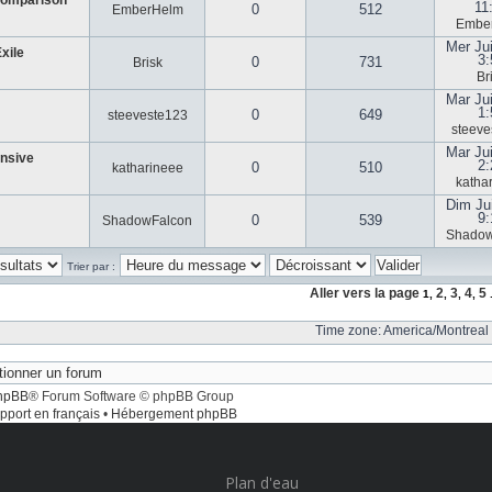
Comparison
11
0
512
EmberHelm
Embe
Mer Ju
xile
3:
0
731
Brisk
Br
Mar Ju
1:
0
649
steeveste123
steeve
Mar Ju
ensive
2:
0
510
katharineee
katha
Dim Ju
9
0
539
ShadowFalcon
Shadow
Trier par :
Aller vers la page
2
3
4
5
1
,
,
,
,
.
Time zone: America/Montreal 
hpBB
® Forum Software © phpBB Group
pport en français
•
Hébergement phpBB
Plan d'eau