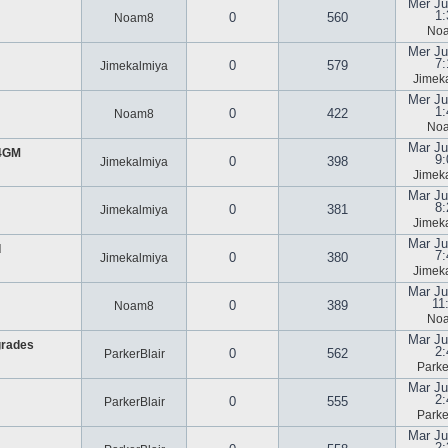
Mer Ju
1:
0
560
Noam8
No
Mer Ju
7:
0
579
Jimekalmiya
Jimek
Mer Ju
1:
0
422
Noam8
No
Mar Ju
U4GM
9:
0
398
Jimekalmiya
Jimek
Mar Ju
8:
0
381
Jimekalmiya
Jimek
Mar Ju
d
7:
0
380
Jimekalmiya
Jimek
Mar Ju
11
0
389
Noam8
No
Mar Ju
grades
2:
0
562
ParkerBlair
Parke
Mar Ju
2:
0
555
ParkerBlair
Parke
Mar Ju
2: