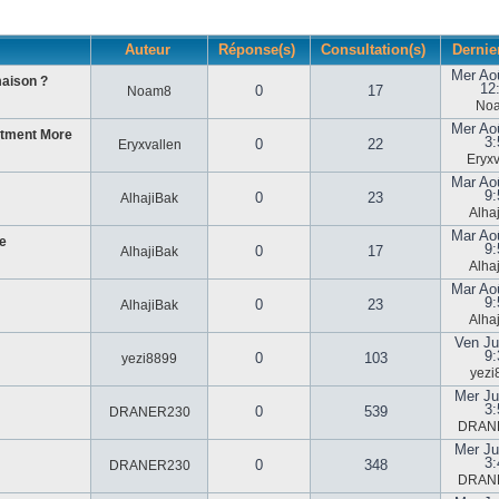
Auteur
Réponse(s)
Consultation(s)
Dernie
Mer Ao
maison ?
12
0
17
Noam8
No
Mer Ao
stment More
3:
0
22
Eryxvallen
Eryxv
Mar Ao
9:
0
23
AlhajiBak
Alha
Mar Ao
e
9:
0
17
AlhajiBak
Alha
Mar Ao
9:
0
23
AlhajiBak
Alha
Ven Ju
9:
0
103
yezi8899
yezi
Mer Ju
3:
0
539
DRANER230
DRAN
Mer Ju
3:
0
348
DRANER230
DRAN