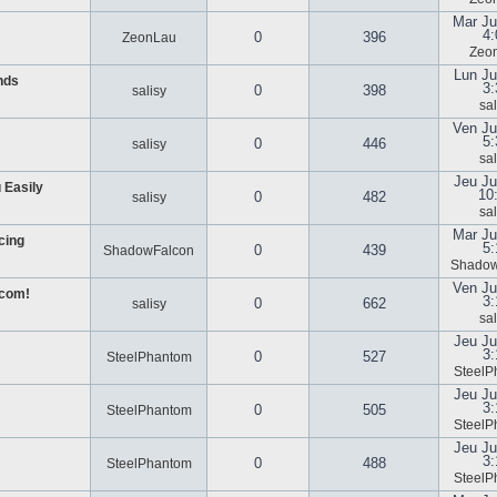
Mar Ju
4:
0
396
ZeonLau
Zeo
Lun Ju
nds
3:
0
398
salisy
sal
Ven Ju
5:
0
446
salisy
sal
Jeu Ju
 Easily
10
0
482
salisy
sal
Mar Ju
cing
5:
0
439
ShadowFalcon
Shadow
Ven Ju
.com!
3:
0
662
salisy
sal
Jeu Ju
3:
0
527
SteelPhantom
SteelP
Jeu Ju
3:
0
505
SteelPhantom
SteelP
Jeu Ju
3:
0
488
SteelPhantom
SteelP