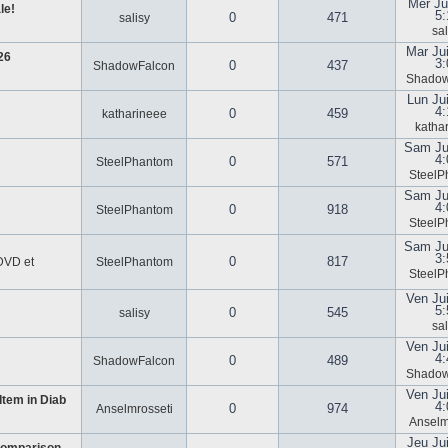
Mer Ju
le!
5:
0
471
salisy
sal
Mar Ju
26
3:
0
437
ShadowFalcon
Shadow
Lun Ju
4:
0
459
katharineee
katha
Sam Ju
4:
0
571
SteelPhantom
SteelP
Sam Ju
4:
0
918
SteelPhantom
SteelP
Sam Ju
3:
0
817
 DVD et
SteelPhantom
SteelP
Ven Ju
5:
0
545
salisy
sal
Ven Ju
4:
0
489
ShadowFalcon
Shadow
Ven Ju
tem in Diab
4:
0
974
Anselmrosseti
Anselm
Jeu Ju