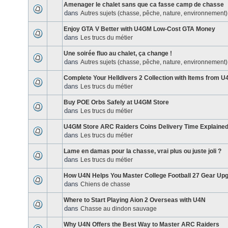
Amenager le chalet sans que ca fasse camp de chasse
dans
Autres sujets (chasse, pêche, nature, environnement)
Enjoy GTA V Better with U4GM Low-Cost GTA Money
dans
Les trucs du métier
Une soirée fluo au chalet, ça change !
dans
Autres sujets (chasse, pêche, nature, environnement)
Complete Your Helldivers 2 Collection with Items from 
dans
Les trucs du métier
Buy POE Orbs Safely at U4GM Store
dans
Les trucs du métier
U4GM Store ARC Raiders Coins Delivery Time Explaine
dans
Les trucs du métier
Lame en damas pour la chasse, vrai plus ou juste joli ?
dans
Les trucs du métier
How U4N Helps You Master College Football 27 Gear Up
dans
Chiens de chasse
Where to Start Playing Aion 2 Overseas with U4N
dans
Chasse au dindon sauvage
Why U4N Offers the Best Way to Master ARC Raiders