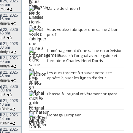
il 29, 2026
35 pm
Ma vie de dindon !
am8
il 22, 2026
16 pm
almiya
Vous voulez fabriquer une saline à bon
il 22, 2026
48 pm
prix ?
am8
il 21, 2026
03 pm
L'aménagement d'une saline en prévision
almiya
de la chasse à l'orignal avec le guide et
il 21, 2026
formateur Charles-Henri Dorris
20 pm
almiya
il 21, 2026
Les ours tardent à trouver votre site
48 pm
appâté ? Jouer les lignes d'odeur.
almiya
il 21, 2026
:30 am
Chasse à l'orignal et Vêtement bruyant
am8
il 21, 2026
48 am
rBlair
Montage Européen
il 21, 2026
43 am
rBlair
il 21, 2026
38 am