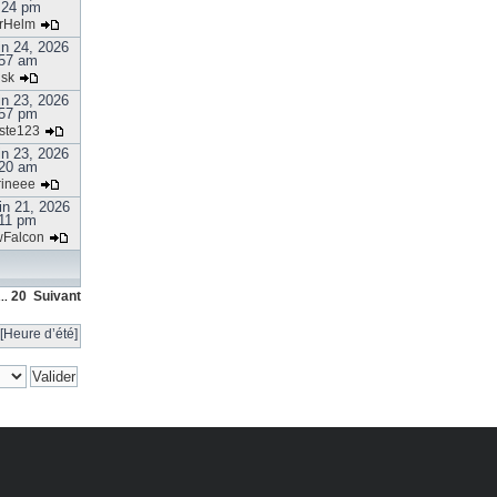
:24 pm
rHelm
in 24, 2026
57 am
isk
in 23, 2026
57 pm
ste123
in 23, 2026
20 am
rineee
in 21, 2026
:11 pm
Falcon
20
Suivant
..
[Heure d’été]