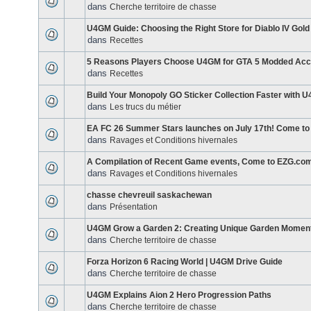
dans
Cherche territoire de chasse
U4GM Guide: Choosing the Right Store for Diablo IV Gold
dans
Recettes
5 Reasons Players Choose U4GM for GTA 5 Modded Acc
dans
Recettes
Build Your Monopoly GO Sticker Collection Faster with 
dans
Les trucs du métier
EA FC 26 Summer Stars launches on July 17th! Come to
dans
Ravages et Conditions hivernales
A Compilation of Recent Game events, Come to EZG.com
dans
Ravages et Conditions hivernales
chasse chevreuil saskachewan
dans
Présentation
U4GM Grow a Garden 2: Creating Unique Garden Momen
dans
Cherche territoire de chasse
Forza Horizon 6 Racing World | U4GM Drive Guide
dans
Cherche territoire de chasse
U4GM Explains Aion 2 Hero Progression Paths
dans
Cherche territoire de chasse