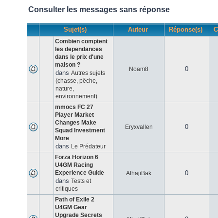
Consulter les messages sans réponse
Sujet(s)
Auteur
Réponse(s)
C
Combien comptent
les dependances
dans le prix d'une
maison ?
0
Noam8
dans
Autres sujets
(chasse, pêche,
nature,
environnement)
mmocs FC 27
Player Market
Changes Make
0
Eryxvallen
Squad Investment
More
dans
Le Prédateur
Forza Horizon 6
U4GM Racing
Experience Guide
0
AlhajiBak
dans
Tests et
critiques
Path of Exile 2
U4GM Gear
Upgrade Secrets