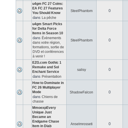
u4gm FC 27 Coins:
EA FC 27 Features
0
SteelPhantom
You Should Know
dans
La pêche
u4gm Smart Picks
for Delta Force
Items in Season 10
dans
Évènements
0
SteelPhantom
dans votre région,
formations, sortie de
DVD et conférences
à venir !
EZG.com Gothic 1
Remake and Sol
0
salisy
Enchant Service
dans
Présentation
How to Dominate in
FC 26 Multiplayer
Mode
0
ShadowFalcon
dans
Chiens de
chasse
MmoexpEvery
Unique Just
Became an
Endgame Chase
0
Anselmrosseti
Item in Diab