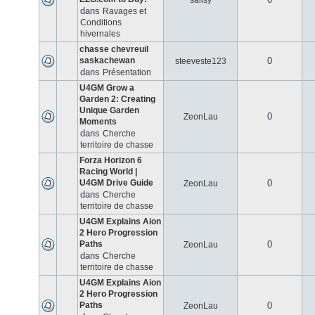
salisy
dans
Ravages et
Conditions
hivernales
chasse chevreuil
saskachewan
0
steeveste123
dans
Présentation
U4GM Grow a
Garden 2: Creating
Unique Garden
0
ZeonLau
Moments
dans
Cherche
territoire de chasse
Forza Horizon 6
Racing World |
U4GM Drive Guide
0
ZeonLau
dans
Cherche
territoire de chasse
U4GM Explains Aion
2 Hero Progression
Paths
0
ZeonLau
dans
Cherche
territoire de chasse
U4GM Explains Aion
2 Hero Progression
Paths
0
ZeonLau