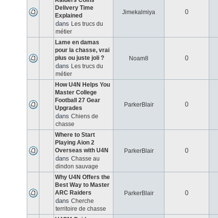
Raiders Coins
Delivery Time
0
Jimekalmiya
Explained
dans
Les trucs du
métier
Lame en damas
pour la chasse, vrai
plus ou juste joli ?
0
Noam8
dans
Les trucs du
métier
How U4N Helps You
Master College
Football 27 Gear
0
ParkerBlair
Upgrades
dans
Chiens de
chasse
Where to Start
Playing Aion 2
Overseas with U4N
0
ParkerBlair
dans
Chasse au
dindon sauvage
Why U4N Offers the
Best Way to Master
ARC Raiders
0
ParkerBlair
dans
Cherche
territoire de chasse