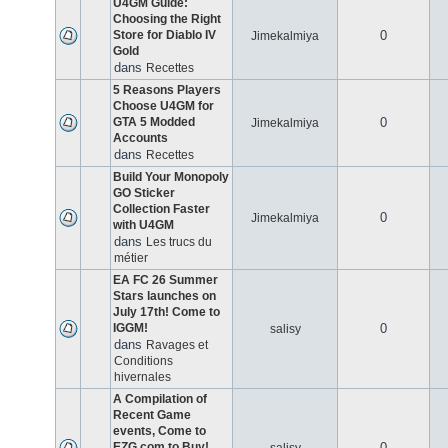
U4GM Guide:
Choosing the Right
Store for Diablo IV
0
Jimekalmiya
Gold
dans
Recettes
5 Reasons Players
Choose U4GM for
GTA 5 Modded
0
Jimekalmiya
Accounts
dans
Recettes
Build Your Monopoly
GO Sticker
Collection Faster
0
Jimekalmiya
with U4GM
dans
Les trucs du
métier
EA FC 26 Summer
Stars launches on
July 17th! Come to
IGGM!
0
salisy
dans
Ravages et
Conditions
hivernales
A Compilation of
Recent Game
events, Come to
EZG.com to Buy!
0