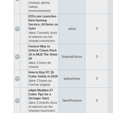
(chasse, pêche,
nature,
environnement)
EZG.com Launches
New Gaming
Service, All Items on
Sale!
0
salisy
dans
Conseils, trucs
et astuces sur les
champs nourriciers
Fastest Way to
Unlock Chase Pack
16 in MLB The Show
0
ShadowFalcon
26
dans
Chiens de
chasse
How to Buy FC 26
Coins Safely in 2026
0
katharineee
dans
Chasse au
Cerf de Virginie
u4gm Madden 27
Coins Tips for a
Stronger Start
0
SteelPhantom
dans
Conseils, trucs
et astuces sur les
champs nourriciers