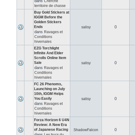
dans
Cherche
territoire de chasse
Buy Gold Stickers at
IGGM Before the
Golden Stickers
Ends
0
salisy
dans
Ravages et
Conditions
hivernales
EZG Torchlight
Infinite And Elder
Scrolls Online Item
Sale
0
salisy
dans
Ravages et
Conditions
hivernales
FC 26 Phenoms,
Launching on July
10th, IGGM Helps
You Easily
0
salisy
dans
Ravages et
Conditions
hivernales
Forza Horizon 6 U4N
Review: A New Era
of Japanese Racing
0
ShadowFalcon
dans
Les trucs du