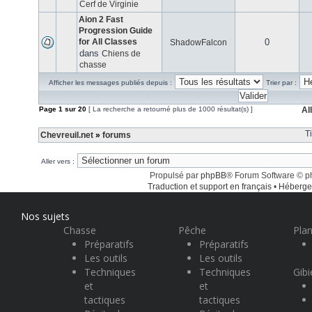
Cerf de Virginie
Aion 2 Fast
Progression Guide
for All Classes
0
ShadowFalcon
dans
Chiens de
chasse
Afficher les messages publiés depuis :
Trier par :
Page
1
sur
20
[ La recherche a retourné plus de 1000 résultat(s) ]
Al
T
Chevreuil.net
»
forums
Aller vers :
Propulsé par
phpBB
® Forum Software © 
Traduction et support en français
•
Héberge
Nos sujets
Chasse
Pêche
Plan
Préparatifs
Préparatifs
Les outils
Les outils
Techniques
Techniques
Gibi
et
et
tactiques
tactiques