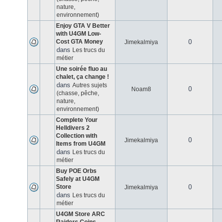
nature,
environnement)
Enjoy GTA V Better
with U4GM Low-
Cost GTA Money
0
Jimekalmiya
dans
Les trucs du
métier
Une soirée fluo au
chalet, ça change !
dans
Autres sujets
0
Noam8
(chasse, pêche,
nature,
environnement)
Complete Your
Helldivers 2
Collection with
0
Jimekalmiya
Items from U4GM
dans
Les trucs du
métier
Buy POE Orbs
Safely at U4GM
Store
0
Jimekalmiya
dans
Les trucs du
métier
U4GM Store ARC