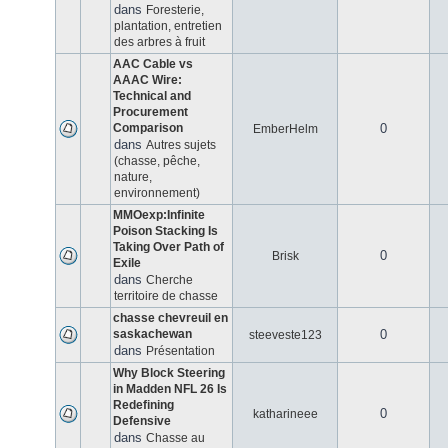
dans
Foresterie,
plantation, entretien
des arbres à fruit
AAC Cable vs
AAAC Wire:
Technical and
Procurement
Comparison
0
EmberHelm
dans
Autres sujets
(chasse, pêche,
nature,
environnement)
MMOexp:Infinite
Poison Stacking Is
Taking Over Path of
0
Brisk
Exile
dans
Cherche
territoire de chasse
chasse chevreuil en
saskachewan
0
steeveste123
dans
Présentation
Why Block Steering
in Madden NFL 26 Is
Redefining
0
katharineee
Defensive
dans
Chasse au