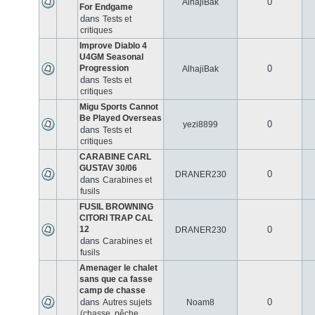
0
AlhajiBak
For Endgame
dans
Tests et
critiques
Improve Diablo 4
U4GM Seasonal
Progression
0
AlhajiBak
dans
Tests et
critiques
Migu Sports Cannot
Be Played Overseas
0
yezi8899
dans
Tests et
critiques
CARABINE CARL
GUSTAV 30/06
0
DRANER230
dans
Carabines et
fusils
FUSIL BROWNING
CITORI TRAP CAL
12
0
DRANER230
dans
Carabines et
fusils
Amenager le chalet
sans que ca fasse
camp de chasse
dans
0
Autres sujets
Noam8
(chasse, pêche,