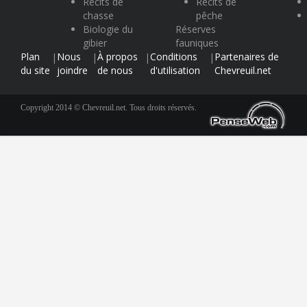
Récits de
Récits de
chasse
pêche
Biologie du
Réserves
gibier
fauniques
Plan
Nous
À propos
Conditions
Partenaires de
|
|
|
|
du site
joindre
de nous
d'utilisation
Chevreuil.net
Copyright 2014 © Chevreuil.net. Tous droits réservés.