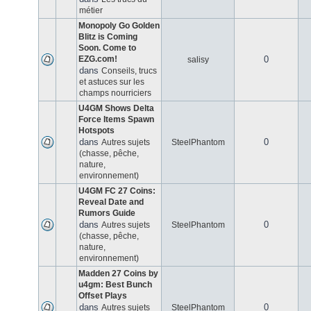
métier
Monopoly Go Golden
Blitz is Coming
Soon. Come to
EZG.com!
0
salisy
dans
Conseils, trucs
et astuces sur les
champs nourriciers
U4GM Shows Delta
Force Items Spawn
Hotspots
dans
0
Autres sujets
SteelPhantom
(chasse, pêche,
nature,
environnement)
U4GM FC 27 Coins:
Reveal Date and
Rumors Guide
dans
0
Autres sujets
SteelPhantom
(chasse, pêche,
nature,
environnement)
Madden 27 Coins by
u4gm: Best Bunch
Offset Plays
dans
0
Autres sujets
SteelPhantom