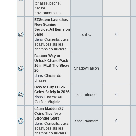
(chasse, pêche,
nature,
environnement)
EZG.com Launches
New Gaming
Service, All Items on
Sale!
0
salisy
dans
Conseils, trucs
et astuces sur les
champs nourriciers
Fastest Way to
Unlock Chase Pack
16 in MLB The Show
0
ShadowFalcon
26
dans
Chiens de
chasse
How to Buy FC 26
Coins Safely in 2026
0
katharineee
dans
Chasse au
Cerf de Virginie
u4gm Madden 27
Coins Tips for a
Stronger Start
0
SteelPhantom
dans
Conseils, trucs
et astuces sur les
champs nourriciers