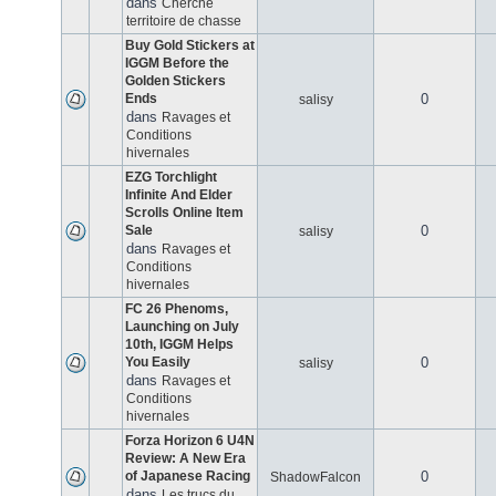
dans
Cherche
territoire de chasse
Buy Gold Stickers at
IGGM Before the
Golden Stickers
Ends
0
salisy
dans
Ravages et
Conditions
hivernales
EZG Torchlight
Infinite And Elder
Scrolls Online Item
Sale
0
salisy
dans
Ravages et
Conditions
hivernales
FC 26 Phenoms,
Launching on July
10th, IGGM Helps
You Easily
0
salisy
dans
Ravages et
Conditions
hivernales
Forza Horizon 6 U4N
Review: A New Era
of Japanese Racing
0
ShadowFalcon
dans
Les trucs du