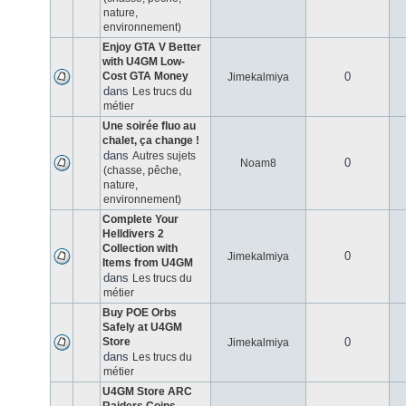
nature,
environnement)
Enjoy GTA V Better
with U4GM Low-
Cost GTA Money
0
Jimekalmiya
dans
Les trucs du
métier
Une soirée fluo au
chalet, ça change !
dans
Autres sujets
0
Noam8
(chasse, pêche,
nature,
environnement)
Complete Your
Helldivers 2
Collection with
0
Jimekalmiya
Items from U4GM
dans
Les trucs du
métier
Buy POE Orbs
Safely at U4GM
Store
0
Jimekalmiya
dans
Les trucs du
métier
U4GM Store ARC