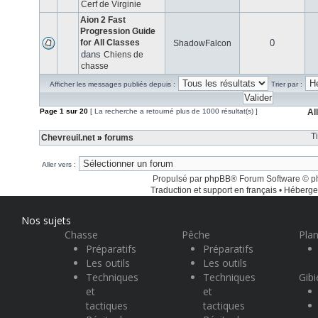
Cerf de Virginie
Aion 2 Fast
Progression Guide
for All Classes
0
ShadowFalcon
dans
Chiens de
chasse
Afficher les messages publiés depuis :
Trier par :
Page
1
sur
20
[ La recherche a retourné plus de 1000 résultat(s) ]
Al
T
Chevreuil.net
»
forums
Aller vers :
Propulsé par
phpBB
® Forum Software © 
Traduction et support en français
•
Héberge
Nos sujets
Chasse
Pêche
Plan
Préparatifs
Préparatifs
Les outils
Les outils
Techniques
Techniques
Gibi
et
et
tactiques
tactiques