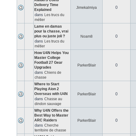
Raiders Coins
Delivery Time
0
Jimekalmiya
Explained
dans
Les trucs du
métier
Lame en damas
pour la chasse, vrai
plus ou juste joli ?
0
Noam8
dans
Les trucs du
métier
How U4N Helps You
Master College
Football 27 Gear
0
ParkerBlair
Upgrades
dans
Chiens de
chasse
Where to Start
Playing Aion 2
Overseas with U4N
0
ParkerBlair
dans
Chasse au
dindon sauvage
Why U4N Offers the
Best Way to Master
ARC Raiders
0
ParkerBlair
dans
Cherche
territoire de chasse