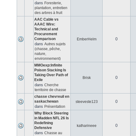
dans
Foresterie,
plantation, entretien
des arbres à fruit
AAC Cable vs
AAAC Wire:
Technical and
Procurement
Comparison
0
EmberHelm
dans
Autres sujets
(chasse, pêche,
nature,
environnement)
MMOexp:Infinite
Poison Stacking Is
Taking Over Path of
0
Brisk
Exile
dans
Cherche
territoire de chasse
chasse chevreuil en
saskachewan
0
steeveste123
dans
Présentation
Why Block Steering
in Madden NFL 26 Is
Redefining
0
katharineee
Defensive
dans
Chasse au