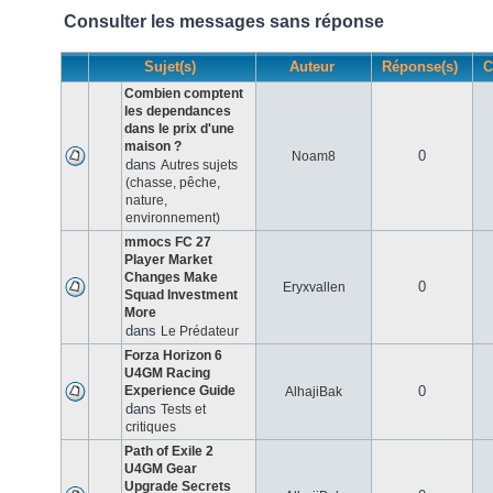
Consulter les messages sans réponse
Sujet(s)
Auteur
Réponse(s)
C
Combien comptent
les dependances
dans le prix d'une
maison ?
0
Noam8
dans
Autres sujets
(chasse, pêche,
nature,
environnement)
mmocs FC 27
Player Market
Changes Make
0
Eryxvallen
Squad Investment
More
dans
Le Prédateur
Forza Horizon 6
U4GM Racing
Experience Guide
0
AlhajiBak
dans
Tests et
critiques
Path of Exile 2
U4GM Gear
Upgrade Secrets