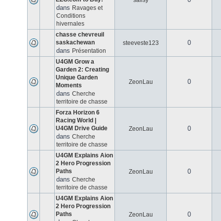
salisy
dans
Ravages et
Conditions
hivernales
chasse chevreuil
saskachewan
0
steeveste123
dans
Présentation
U4GM Grow a
Garden 2: Creating
Unique Garden
0
ZeonLau
Moments
dans
Cherche
territoire de chasse
Forza Horizon 6
Racing World |
U4GM Drive Guide
0
ZeonLau
dans
Cherche
territoire de chasse
U4GM Explains Aion
2 Hero Progression
Paths
0
ZeonLau
dans
Cherche
territoire de chasse
U4GM Explains Aion
2 Hero Progression
Paths
0
ZeonLau