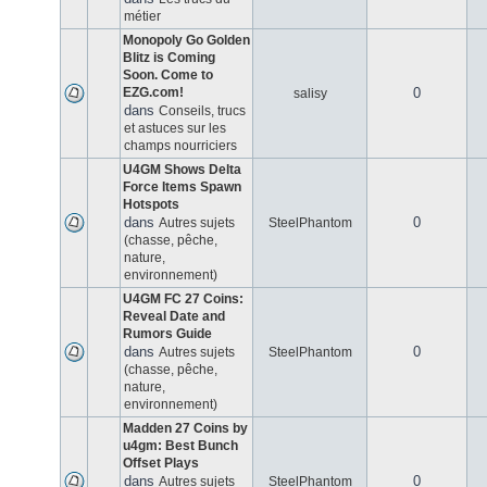
métier
Monopoly Go Golden
Blitz is Coming
Soon. Come to
EZG.com!
0
salisy
dans
Conseils, trucs
et astuces sur les
champs nourriciers
U4GM Shows Delta
Force Items Spawn
Hotspots
dans
0
Autres sujets
SteelPhantom
(chasse, pêche,
nature,
environnement)
U4GM FC 27 Coins:
Reveal Date and
Rumors Guide
dans
0
Autres sujets
SteelPhantom
(chasse, pêche,
nature,
environnement)
Madden 27 Coins by
u4gm: Best Bunch
Offset Plays
dans
0
Autres sujets
SteelPhantom