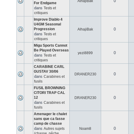
0
AlhajiBak
For Endgame
dans
Tests et
critiques
Improve Diablo 4
U4GM Seasonal
Progression
0
AlhajiBak
dans
Tests et
critiques
Migu Sports Cannot
Be Played Overseas
0
yezi8899
dans
Tests et
critiques
CARABINE CARL
GUSTAV 30/06
0
DRANER230
dans
Carabines et
fusils
FUSIL BROWNING
CITORI TRAP CAL
12
0
DRANER230
dans
Carabines et
fusils
Amenager le chalet
sans que ca fasse
camp de chasse
dans
0
Autres sujets
Noam8
(chasse, pêche,