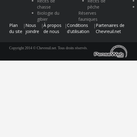
Récits de
Récits de
chasse
pêche
Biologie du
Réserves
gibier
fauniques
Plan
Nous
À propos
Conditions
Partenaires de
|
|
|
|
du site
joindre
de nous
d'utilisation
Chevreuil.net
Copyright 2014 © Chevreuil.net. Tous droits réservés.