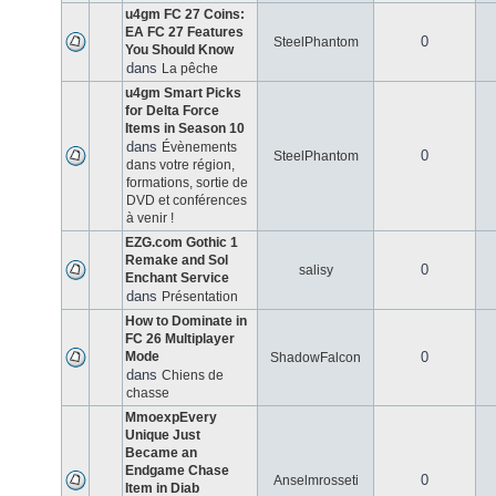
u4gm FC 27 Coins:
EA FC 27 Features
0
SteelPhantom
You Should Know
dans
La pêche
u4gm Smart Picks
for Delta Force
Items in Season 10
dans
Évènements
0
SteelPhantom
dans votre région,
formations, sortie de
DVD et conférences
à venir !
EZG.com Gothic 1
Remake and Sol
0
salisy
Enchant Service
dans
Présentation
How to Dominate in
FC 26 Multiplayer
Mode
0
ShadowFalcon
dans
Chiens de
chasse
MmoexpEvery
Unique Just
Became an
Endgame Chase
0
Anselmrosseti
Item in Diab