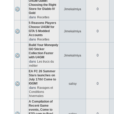
U4GM Guide:
Choosing the Right
Store for Diablo IV
0
Jimekalmiya
Gold
dans
Recettes
5 Reasons Players
Choose U4GM for
GTA 5 Modded
0
Jimekalmiya
Accounts
dans
Recettes
Build Your Monopoly
GO Sticker
Collection Faster
0
Jimekalmiya
with U4GM
dans
Les trucs du
métier
EA FC 26 Summer
Stars launches on
July 17th! Come to
IGGM!
0
salisy
dans
Ravages et
Conditions
hivernales
A Compilation of
Recent Game
events, Come to
EZG.com to Buy!
0