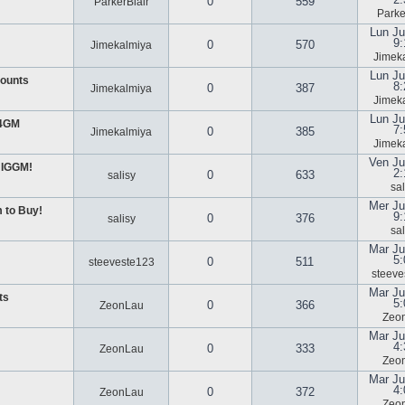
0
559
ParkerBlair
Parke
Lun Ju
9:
0
570
Jimekalmiya
Jimek
Lun Ju
ounts
8:
0
387
Jimekalmiya
Jimek
Lun Ju
U4GM
7:
0
385
Jimekalmiya
Jimek
Ven Ju
 IGGM!
2:
0
633
salisy
sal
Mer Ju
 to Buy!
9:
0
376
salisy
sal
Mar Ju
5:
0
511
steeveste123
steeve
Mar Ju
ts
5:
0
366
ZeonLau
Zeo
Mar Ju
4:
0
333
ZeonLau
Zeo
Mar Ju
4:
0
372
ZeonLau
Zeo