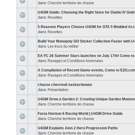
dans
Cherche territoire de chasse
U4GM Guide: Choosing the Right Store for Diablo IV Gold
dans
Recettes
5 Reasons Players Choose U4GM for GTA 5 Modded Acc
dans
Recettes
Build Your Monopoly GO Sticker Collection Faster with 
dans
Les trucs du métier
EA FC 26 Summer Stars launches on July 17th! Come to
dans
Ravages et Conditions hivernales
A Compilation of Recent Game events, Come to EZG.com
dans
Ravages et Conditions hivernales
chasse chevreuil saskachewan
dans
Présentation
U4GM Grow a Garden 2: Creating Unique Garden Momen
dans
Cherche territoire de chasse
Forza Horizon 6 Racing World | U4GM Drive Guide
dans
Cherche territoire de chasse
U4GM Explains Aion 2 Hero Progression Paths
dans
Cherche territoire de chasse