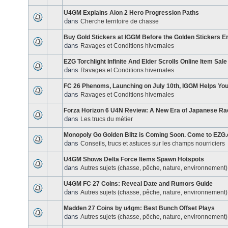
U4GM Explains Aion 2 Hero Progression Paths
dans
Cherche territoire de chasse
Buy Gold Stickers at IGGM Before the Golden Stickers E
dans
Ravages et Conditions hivernales
EZG Torchlight Infinite And Elder Scrolls Online Item Sale
dans
Ravages et Conditions hivernales
FC 26 Phenoms, Launching on July 10th, IGGM Helps You
dans
Ravages et Conditions hivernales
Forza Horizon 6 U4N Review: A New Era of Japanese Ra
dans
Les trucs du métier
Monopoly Go Golden Blitz is Coming Soon. Come to EZG
dans
Conseils, trucs et astuces sur les champs nourriciers
U4GM Shows Delta Force Items Spawn Hotspots
dans
Autres sujets (chasse, pêche, nature, environnement)
U4GM FC 27 Coins: Reveal Date and Rumors Guide
dans
Autres sujets (chasse, pêche, nature, environnement)
Madden 27 Coins by u4gm: Best Bunch Offset Plays
dans
Autres sujets (chasse, pêche, nature, environnement)