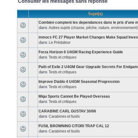
Consulter les messages sans réponse
Sujet(s)
Combien comptent les dependances dans le prix d'une 
dans
Autres sujets (chasse, pêche, nature, environnement)
mmocs FC 27 Player Market Changes Make Squad Inve
dans
Le Prédateur
Forza Horizon 6 U4GM Racing Experience Guide
dans
Tests et critiques
Path of Exile 2 U4GM Gear Upgrade Secrets For Endgam
dans
Tests et critiques
Improve Diablo 4 U4GM Seasonal Progression
dans
Tests et critiques
Migu Sports Cannot Be Played Overseas
dans
Tests et critiques
CARABINE CARL GUSTAV 30/06
dans
Carabines et fusils
FUSIL BROWNING CITORI TRAP CAL 12
dans
Carabines et fusils