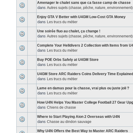
Amenager le chalet sans que ca fasse camp de chasse
dans
Autres sujets (chasse, pêche, nature, environnement)
Enjoy GTA V Better with U4GM Low-Cost GTA Money
dans
Les trucs du métier
Une soirée fluo au chalet, ça change !
dans
Autres sujets (chasse, pêche, nature, environnement)
Complete Your Helldivers 2 Collection with Items from 
dans
Les trucs du métier
Buy POE Orbs Safely at U4GM Store
dans
Les trucs du métier
U4GM Store ARC Raiders Coins Delivery Time Explaine
dans
Les trucs du métier
Lame en damas pour la chasse, vrai plus ou juste joli ?
dans
Les trucs du métier
How U4N Helps You Master College Football 27 Gear Up
dans
Chiens de chasse
Where to Start Playing Aion 2 Overseas with U4N
dans
Chasse au dindon sauvage
Why U4N Offers the Best Way to Master ARC Raiders