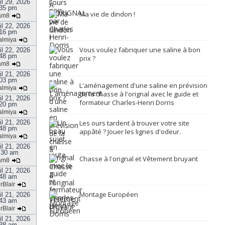
il 29, 2026
35 pm
Ma vie de dindon !
am8
il 22, 2026
16 pm
almiya
Vous voulez fabriquer une saline à bon
il 22, 2026
48 pm
prix ?
am8
il 21, 2026
03 pm
L'aménagement d'une saline en prévision
almiya
de la chasse à l'orignal avec le guide et
il 21, 2026
formateur Charles-Henri Dorris
20 pm
almiya
il 21, 2026
Les ours tardent à trouver votre site
48 pm
appâté ? Jouer les lignes d'odeur.
almiya
il 21, 2026
:30 am
Chasse à l'orignal et Vêtement bruyant
am8
il 21, 2026
48 am
rBlair
Montage Européen
il 21, 2026
43 am
rBlair
il 21, 2026
38 am