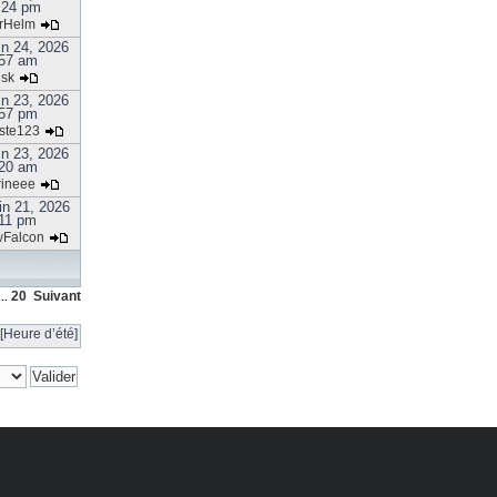
:24 pm
rHelm
in 24, 2026
57 am
isk
in 23, 2026
57 pm
ste123
in 23, 2026
20 am
rineee
in 21, 2026
:11 pm
Falcon
20
Suivant
..
[Heure d’été]