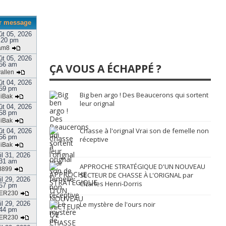
r message
ût 05, 2026
:20 pm
am8
ût 05, 2026
56 am
ÇA VOUS A ÉCHAPPÉ ?
allen
ût 04, 2026
59 pm
Big ben argo ! Des Beaucerons qui sortent
jiBak
leur orignal
ût 04, 2026
58 pm
jiBak
Chasse à l'orignal Vrai son de femelle non
ût 04, 2026
56 pm
réceptive
jiBak
il 31, 2026
31 am
APPROCHE STRATÉGIQUE D'UN NOUVEAU
8899
SECTEUR DE CHASSE À L'ORIGNAL par
il 29, 2026
Charles Henri-Dorris
57 pm
ER230
il 29, 2026
Le mystère de l'ours noir
44 pm
ER230