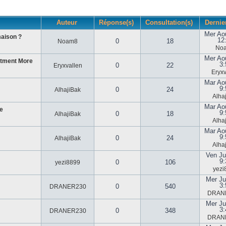
Auteur
Réponse(s)
Consultation(s)
Dernie
Mer Ao
maison ?
12
0
18
Noam8
No
Mer Ao
stment More
3:
0
22
Eryxvallen
Eryxv
Mar Ao
9:
0
24
AlhajiBak
Alha
Mar Ao
e
9:
0
18
AlhajiBak
Alha
Mar Ao
9:
0
24
AlhajiBak
Alha
Ven Ju
9:
0
106
yezi8899
yezi
Mer Ju
3:
0
540
DRANER230
DRAN
Mer Ju
3:
0
348
DRANER230
DRAN