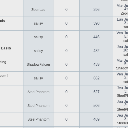
Mar Ju
4:
0
396
ZeonLau
Zeo
Lun Ju
nds
3:
0
398
salisy
sal
Ven Ju
5:
0
446
salisy
sal
Jeu Ju
 Easily
10
0
482
salisy
sal
Mar Ju
cing
5:
0
439
ShadowFalcon
Shadow
Ven Ju
.com!
3:
0
662
salisy
sal
Jeu Ju
3:
0
527
SteelPhantom
SteelP
Jeu Ju
3:
0
506
SteelPhantom
SteelP
Jeu Ju
3:
0
489
SteelPhantom
SteelP