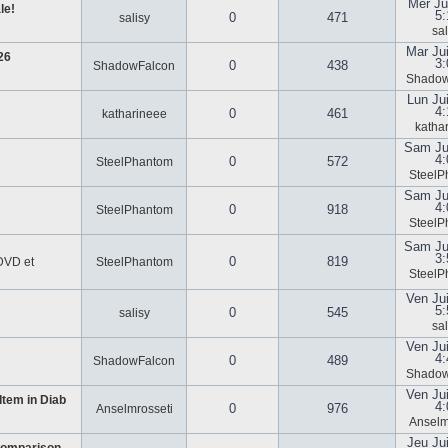
Mer Ju
le!
5:
0
471
salisy
sal
Mar Ju
26
3:
0
438
ShadowFalcon
Shadow
Lun Ju
4:
0
461
katharineee
katha
Sam Ju
4:
0
572
SteelPhantom
SteelP
Sam Ju
4:
0
918
SteelPhantom
SteelP
Sam Ju
3:
0
819
 DVD et
SteelPhantom
SteelP
Ven Ju
5:
0
545
salisy
sal
Ven Ju
4:
0
489
ShadowFalcon
Shadow
Ven Ju
tem in Diab
4:
0
976
Anselmrosseti
Anselm
Jeu Ju