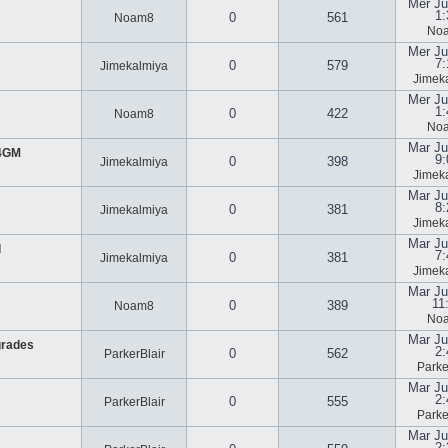
Mer Ju
1:
0
561
Noam8
No
Mer Ju
7:
0
579
Jimekalmiya
Jimek
Mer Ju
1:
0
422
Noam8
No
Mar Ju
U4GM
9:
0
398
Jimekalmiya
Jimek
Mar Ju
8:
0
381
Jimekalmiya
Jimek
Mar Ju
d
7:
0
381
Jimekalmiya
Jimek
Mar Ju
11
0
389
Noam8
No
Mar Ju
grades
2:
0
562
ParkerBlair
Parke
Mar Ju
2:
0
555
ParkerBlair
Parke
Mar Ju
2: