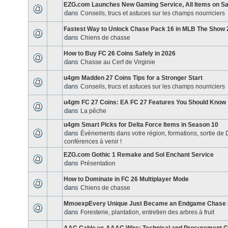
EZG.com Launches New Gaming Service, All Items on Sa
dans
Conseils, trucs et astuces sur les champs nourriciers
Fastest Way to Unlock Chase Pack 16 in MLB The Show 
dans
Chiens de chasse
How to Buy FC 26 Coins Safely in 2026
dans
Chasse au Cerf de Virginie
u4gm Madden 27 Coins Tips for a Stronger Start
dans
Conseils, trucs et astuces sur les champs nourriciers
u4gm FC 27 Coins: EA FC 27 Features You Should Know
dans
La pêche
u4gm Smart Picks for Delta Force Items in Season 10
dans
Évènements dans votre région, formations, sortie de
conférences à venir !
EZG.com Gothic 1 Remake and Sol Enchant Service
dans
Présentation
How to Dominate in FC 26 Multiplayer Mode
dans
Chiens de chasse
MmoexpEvery Unique Just Became an Endgame Chase I
dans
Foresterie, plantation, entretien des arbres à fruit