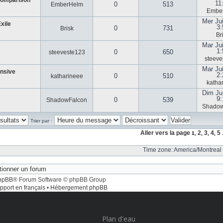
Comparison
11
0
513
EmberHelm
Embe
Mer Ju
xile
3:
0
731
Brisk
Br
Mar Ju
1:
0
650
steeveste123
steeve
Mar Ju
ensive
2:
0
510
katharineee
katha
Dim Ju
9
0
539
ShadowFalcon
Shadow
Trier par :
Aller vers la page
2
3
4
5
1
,
,
,
,
.
Time zone: America/Montreal 
hpBB
® Forum Software © phpBB Group
pport en français
•
Hébergement phpBB
Plan d'eau