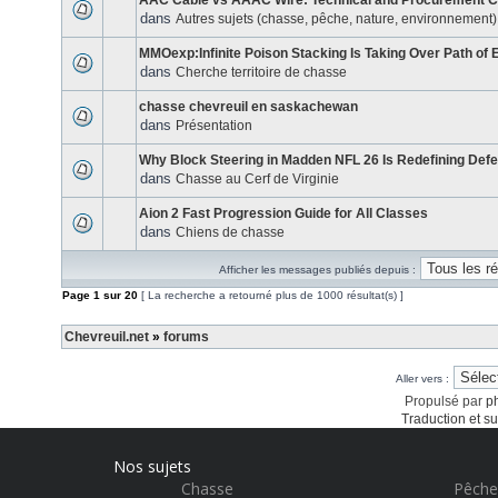
AAC Cable vs AAAC Wire: Technical and Procurement 
dans
Autres sujets (chasse, pêche, nature, environnement)
MMOexp:Infinite Poison Stacking Is Taking Over Path of E
dans
Cherche territoire de chasse
chasse chevreuil en saskachewan
dans
Présentation
Why Block Steering in Madden NFL 26 Is Redefining Def
dans
Chasse au Cerf de Virginie
Aion 2 Fast Progression Guide for All Classes
dans
Chiens de chasse
Afficher les messages publiés depuis :
Page
1
sur
20
[ La recherche a retourné plus de 1000 résultat(s) ]
Chevreuil.net
»
forums
Aller vers :
Propulsé par
p
Traduction et su
Nos sujets
Chasse
Pêche