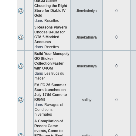
U4GM Guide:
Choosing the Right
Store for Diablo IV
0
Jimekalmiya
Gold
dans
Recettes
5 Reasons Players
Choose U4GM for
GTA 5 Modded
0
Jimekalmiya
Accounts
dans
Recettes
Build Your Monopoly
GO Sticker
Collection Faster
0
Jimekalmiya
with U4GM
dans
Les trucs du
métier
EA FC 26 Summer
Stars launches on
July 17th! Come to
IGGM!
0
salisy
dans
Ravages et
Conditions
hivernales
A Compilation of
Recent Game
events, Come to
EZG.com to Buy!
0