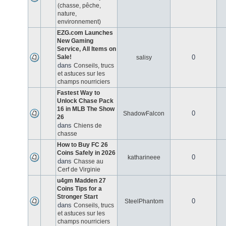
(chasse, pêche,
nature,
environnement)
EZG.com Launches
New Gaming
Service, All Items on
Sale!
0
salisy
dans
Conseils, trucs
et astuces sur les
champs nourriciers
Fastest Way to
Unlock Chase Pack
16 in MLB The Show
0
ShadowFalcon
26
dans
Chiens de
chasse
How to Buy FC 26
Coins Safely in 2026
0
katharineee
dans
Chasse au
Cerf de Virginie
u4gm Madden 27
Coins Tips for a
Stronger Start
0
SteelPhantom
dans
Conseils, trucs
et astuces sur les
champs nourriciers