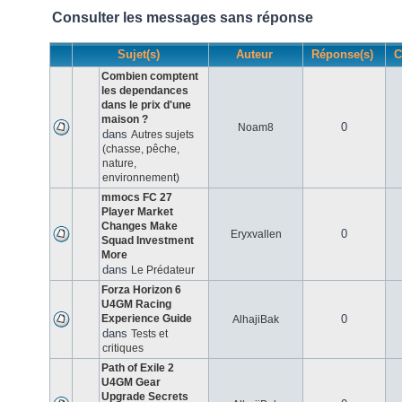
Consulter les messages sans réponse
Sujet(s)
Auteur
Réponse(s)
C
Combien comptent
les dependances
dans le prix d'une
maison ?
0
Noam8
dans
Autres sujets
(chasse, pêche,
nature,
environnement)
mmocs FC 27
Player Market
Changes Make
0
Eryxvallen
Squad Investment
More
dans
Le Prédateur
Forza Horizon 6
U4GM Racing
Experience Guide
0
AlhajiBak
dans
Tests et
critiques
Path of Exile 2
U4GM Gear
Upgrade Secrets