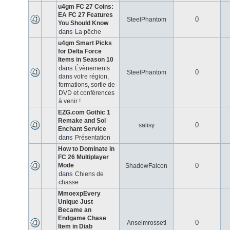
u4gm FC 27 Coins:
EA FC 27 Features
0
SteelPhantom
You Should Know
dans
La pêche
u4gm Smart Picks
for Delta Force
Items in Season 10
dans
Évènements
0
SteelPhantom
dans votre région,
formations, sortie de
DVD et conférences
à venir !
EZG.com Gothic 1
Remake and Sol
0
salisy
Enchant Service
dans
Présentation
How to Dominate in
FC 26 Multiplayer
Mode
0
ShadowFalcon
dans
Chiens de
chasse
MmoexpEvery
Unique Just
Became an
Endgame Chase
0
Anselmrosseti
Item in Diab