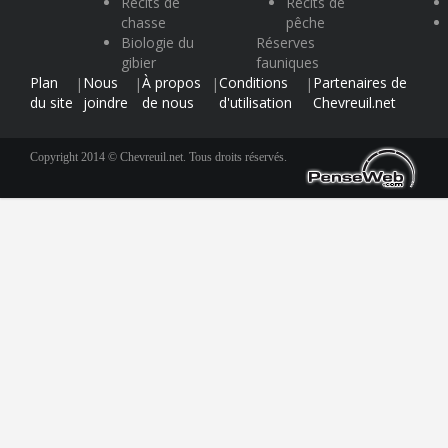
Récits de
Récits de
chasse
pêche
Biologie du
Réserves
gibier
fauniques
Plan
Nous
À propos
Conditions
Partenaires de
|
|
|
|
du site
joindre
de nous
d'utilisation
Chevreuil.net
Copyright 2014 © Chevreuil.net. Tous droits réservés.