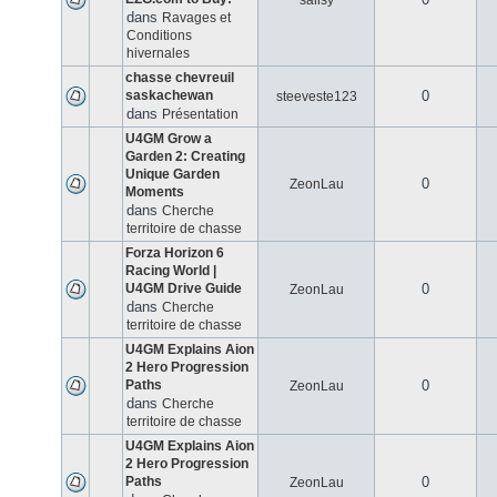
salisy
dans
Ravages et
Conditions
hivernales
chasse chevreuil
saskachewan
0
steeveste123
dans
Présentation
U4GM Grow a
Garden 2: Creating
Unique Garden
0
ZeonLau
Moments
dans
Cherche
territoire de chasse
Forza Horizon 6
Racing World |
U4GM Drive Guide
0
ZeonLau
dans
Cherche
territoire de chasse
U4GM Explains Aion
2 Hero Progression
Paths
0
ZeonLau
dans
Cherche
territoire de chasse
U4GM Explains Aion
2 Hero Progression
Paths
0
ZeonLau