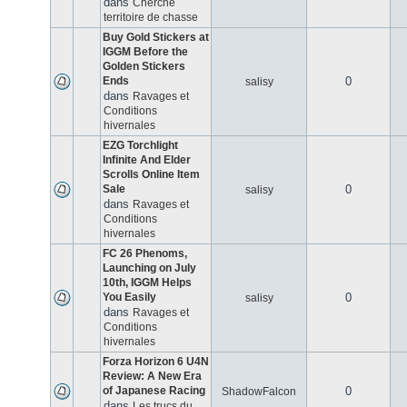
dans
Cherche
territoire de chasse
Buy Gold Stickers at
IGGM Before the
Golden Stickers
Ends
0
salisy
dans
Ravages et
Conditions
hivernales
EZG Torchlight
Infinite And Elder
Scrolls Online Item
Sale
0
salisy
dans
Ravages et
Conditions
hivernales
FC 26 Phenoms,
Launching on July
10th, IGGM Helps
You Easily
0
salisy
dans
Ravages et
Conditions
hivernales
Forza Horizon 6 U4N
Review: A New Era
of Japanese Racing
0
ShadowFalcon
dans
Les trucs du