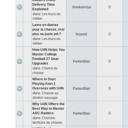
Raiders Coins
Delivery Time
0
Jimekalmiya
Explained
dans
Les trucs du
métier
Lame en damas
pour la chasse, vrai
plus ou juste joli ?
0
Noam8
dans
Les trucs du
métier
How U4N Helps You
Master College
Football 27 Gear
0
ParkerBlair
Upgrades
dans
Chiens de
chasse
Where to Start
Playing Aion 2
Overseas with U4N
0
ParkerBlair
dans
Chasse au
dindon sauvage
Why U4N Offers the
Best Way to Master
ARC Raiders
0
ParkerBlair
dans
Cherche
territoire de chasse