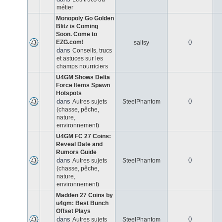
métier
Monopoly Go Golden
Blitz is Coming
Soon. Come to
EZG.com!
0
salisy
dans
Conseils, trucs
et astuces sur les
champs nourriciers
U4GM Shows Delta
Force Items Spawn
Hotspots
dans
0
Autres sujets
SteelPhantom
(chasse, pêche,
nature,
environnement)
U4GM FC 27 Coins:
Reveal Date and
Rumors Guide
dans
0
Autres sujets
SteelPhantom
(chasse, pêche,
nature,
environnement)
Madden 27 Coins by
u4gm: Best Bunch
Offset Plays
dans
0
Autres sujets
SteelPhantom