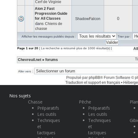
Cerf de Virginie
Aion 2 Fast
Progression Guide
for All Classes
0
ShadowFalcon
dans
Chiens de
chasse
Afficher les messages publiés depuis :
Trier par :
Page
1
sur
20
[ La recherche a retourné plus de 1000 résultat(s) ]
Al
T
Chevreuil.net
»
forums
Aller vers :
Propulsé par
phpBB
® Forum Software © 
Traduction et support en français
•
Héberge
Nos sujets
Chasse
Pêche
Plan
Préparatifs
Préparatifs
Les outils
Les outils
Techniques
Techniques
Gibi
et
et
tactiques
tactiques