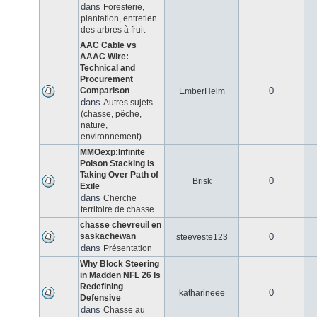
dans
Foresterie,
plantation, entretien
des arbres à fruit
AAC Cable vs
AAAC Wire:
Technical and
Procurement
Comparison
0
EmberHelm
dans
Autres sujets
(chasse, pêche,
nature,
environnement)
MMOexp:Infinite
Poison Stacking Is
Taking Over Path of
0
Brisk
Exile
dans
Cherche
territoire de chasse
chasse chevreuil en
saskachewan
0
steeveste123
dans
Présentation
Why Block Steering
in Madden NFL 26 Is
Redefining
0
katharineee
Defensive
dans
Chasse au