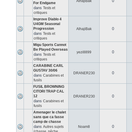
0
AlhajiBak
For Endgame
dans
Tests et
critiques
Improve Diablo 4
U4GM Seasonal
Progression
0
AlhajiBak
dans
Tests et
critiques
Migu Sports Cannot
Be Played Overseas
0
yezi8899
dans
Tests et
critiques
CARABINE CARL
GUSTAV 30/06
0
DRANER230
dans
Carabines et
fusils
FUSIL BROWNING
CITORI TRAP CAL
12
0
DRANER230
dans
Carabines et
fusils
Amenager le chalet
sans que ca fasse
camp de chasse
dans
0
Autres sujets
Noam8
(chasse, pêche,