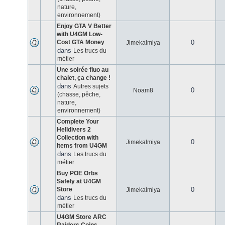
nature,
environnement)
Enjoy GTA V Better
with U4GM Low-
Cost GTA Money
0
Jimekalmiya
dans
Les trucs du
métier
Une soirée fluo au
chalet, ça change !
dans
Autres sujets
0
Noam8
(chasse, pêche,
nature,
environnement)
Complete Your
Helldivers 2
Collection with
0
Jimekalmiya
Items from U4GM
dans
Les trucs du
métier
Buy POE Orbs
Safely at U4GM
Store
0
Jimekalmiya
dans
Les trucs du
métier
U4GM Store ARC