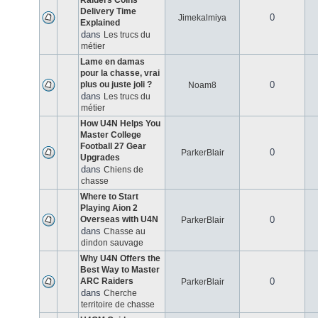
Raiders Coins
Delivery Time
0
Jimekalmiya
Explained
dans
Les trucs du
métier
Lame en damas
pour la chasse, vrai
plus ou juste joli ?
0
Noam8
dans
Les trucs du
métier
How U4N Helps You
Master College
Football 27 Gear
0
ParkerBlair
Upgrades
dans
Chiens de
chasse
Where to Start
Playing Aion 2
Overseas with U4N
0
ParkerBlair
dans
Chasse au
dindon sauvage
Why U4N Offers the
Best Way to Master
ARC Raiders
0
ParkerBlair
dans
Cherche
territoire de chasse