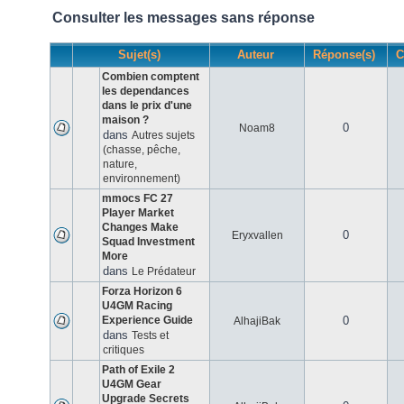
Consulter les messages sans réponse
Sujet(s)
Auteur
Réponse(s)
C
Combien comptent
les dependances
dans le prix d'une
maison ?
0
Noam8
dans
Autres sujets
(chasse, pêche,
nature,
environnement)
mmocs FC 27
Player Market
Changes Make
0
Eryxvallen
Squad Investment
More
dans
Le Prédateur
Forza Horizon 6
U4GM Racing
Experience Guide
0
AlhajiBak
dans
Tests et
critiques
Path of Exile 2
U4GM Gear
Upgrade Secrets