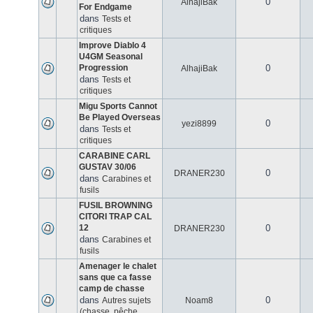
0
AlhajiBak
For Endgame
dans
Tests et
critiques
Improve Diablo 4
U4GM Seasonal
Progression
0
AlhajiBak
dans
Tests et
critiques
Migu Sports Cannot
Be Played Overseas
0
yezi8899
dans
Tests et
critiques
CARABINE CARL
GUSTAV 30/06
0
DRANER230
dans
Carabines et
fusils
FUSIL BROWNING
CITORI TRAP CAL
12
0
DRANER230
dans
Carabines et
fusils
Amenager le chalet
sans que ca fasse
camp de chasse
dans
0
Autres sujets
Noam8
(chasse, pêche,