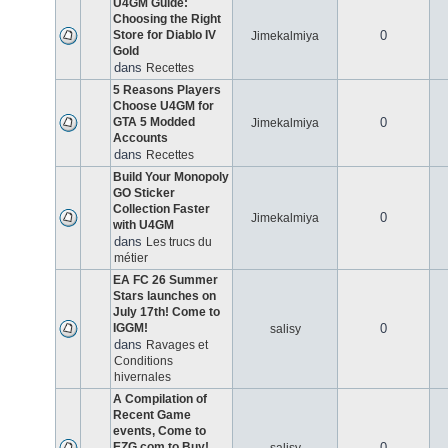
U4GM Guide:
Choosing the Right
Store for Diablo IV
0
Jimekalmiya
Gold
dans
Recettes
5 Reasons Players
Choose U4GM for
GTA 5 Modded
0
Jimekalmiya
Accounts
dans
Recettes
Build Your Monopoly
GO Sticker
Collection Faster
0
Jimekalmiya
with U4GM
dans
Les trucs du
métier
EA FC 26 Summer
Stars launches on
July 17th! Come to
IGGM!
0
salisy
dans
Ravages et
Conditions
hivernales
A Compilation of
Recent Game
events, Come to
EZG.com to Buy!
0