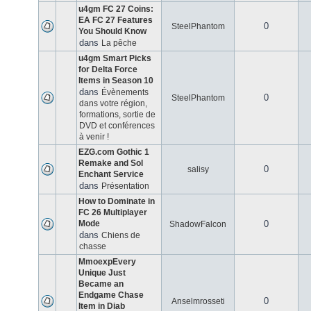
u4gm FC 27 Coins:
EA FC 27 Features
0
SteelPhantom
You Should Know
dans
La pêche
u4gm Smart Picks
for Delta Force
Items in Season 10
dans
Évènements
0
SteelPhantom
dans votre région,
formations, sortie de
DVD et conférences
à venir !
EZG.com Gothic 1
Remake and Sol
0
salisy
Enchant Service
dans
Présentation
How to Dominate in
FC 26 Multiplayer
Mode
0
ShadowFalcon
dans
Chiens de
chasse
MmoexpEvery
Unique Just
Became an
Endgame Chase
0
Anselmrosseti
Item in Diab