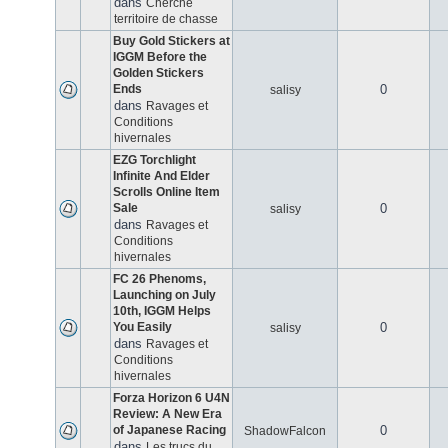
dans
Cherche
territoire de chasse
Buy Gold Stickers at
IGGM Before the
Golden Stickers
Ends
0
salisy
dans
Ravages et
Conditions
hivernales
EZG Torchlight
Infinite And Elder
Scrolls Online Item
Sale
0
salisy
dans
Ravages et
Conditions
hivernales
FC 26 Phenoms,
Launching on July
10th, IGGM Helps
You Easily
0
salisy
dans
Ravages et
Conditions
hivernales
Forza Horizon 6 U4N
Review: A New Era
of Japanese Racing
0
ShadowFalcon
dans
Les trucs du