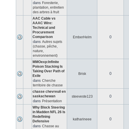
dans
Foresterie,
plantation, entretien
des arbres à fruit
AAC Cable vs
AAAC Wire:
Technical and
Procurement
Comparison
0
EmberHelm
dans
Autres sujets
(chasse, pêche,
nature,
environnement)
MMOexp:Infinite
Poison Stacking Is
Taking Over Path of
0
Brisk
Exile
dans
Cherche
territoire de chasse
chasse chevreuil en
saskachewan
0
steeveste123
dans
Présentation
Why Block Steering
in Madden NFL 26 Is
Redefining
0
katharineee
Defensive
dans
Chasse au