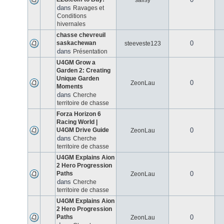
salisy
dans
Ravages et
Conditions
hivernales
chasse chevreuil
saskachewan
0
steeveste123
dans
Présentation
U4GM Grow a
Garden 2: Creating
Unique Garden
0
ZeonLau
Moments
dans
Cherche
territoire de chasse
Forza Horizon 6
Racing World |
U4GM Drive Guide
0
ZeonLau
dans
Cherche
territoire de chasse
U4GM Explains Aion
2 Hero Progression
Paths
0
ZeonLau
dans
Cherche
territoire de chasse
U4GM Explains Aion
2 Hero Progression
Paths
0
ZeonLau