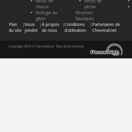
Récits de
Récits de
chasse
pêche
Biologie du
Réserves
gibier
fauniques
Plan
Nous
À propos
Conditions
Partenaires de
|
|
|
|
du site
joindre
de nous
d'utilisation
Chevreuil.net
Copyright 2014 © Chevreuil.net. Tous droits réservés.