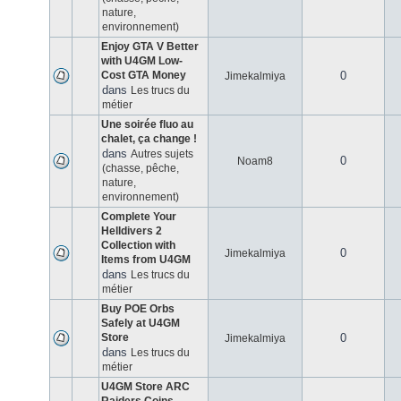
nature,
environnement)
Enjoy GTA V Better
with U4GM Low-
Cost GTA Money
0
Jimekalmiya
dans
Les trucs du
métier
Une soirée fluo au
chalet, ça change !
dans
Autres sujets
0
Noam8
(chasse, pêche,
nature,
environnement)
Complete Your
Helldivers 2
Collection with
0
Jimekalmiya
Items from U4GM
dans
Les trucs du
métier
Buy POE Orbs
Safely at U4GM
Store
0
Jimekalmiya
dans
Les trucs du
métier
U4GM Store ARC