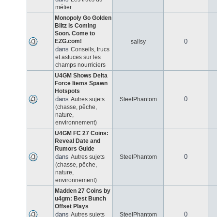
métier
Monopoly Go Golden
Blitz is Coming
Soon. Come to
EZG.com!
0
salisy
dans
Conseils, trucs
et astuces sur les
champs nourriciers
U4GM Shows Delta
Force Items Spawn
Hotspots
dans
0
Autres sujets
SteelPhantom
(chasse, pêche,
nature,
environnement)
U4GM FC 27 Coins:
Reveal Date and
Rumors Guide
dans
0
Autres sujets
SteelPhantom
(chasse, pêche,
nature,
environnement)
Madden 27 Coins by
u4gm: Best Bunch
Offset Plays
dans
0
Autres sujets
SteelPhantom