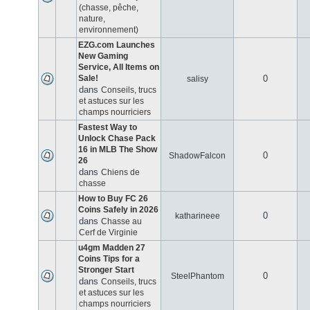
(chasse, pêche,
nature,
environnement)
EZG.com Launches
New Gaming
Service, All Items on
Sale!
0
salisy
dans
Conseils, trucs
et astuces sur les
champs nourriciers
Fastest Way to
Unlock Chase Pack
16 in MLB The Show
0
ShadowFalcon
26
dans
Chiens de
chasse
How to Buy FC 26
Coins Safely in 2026
0
katharineee
dans
Chasse au
Cerf de Virginie
u4gm Madden 27
Coins Tips for a
Stronger Start
0
SteelPhantom
dans
Conseils, trucs
et astuces sur les
champs nourriciers