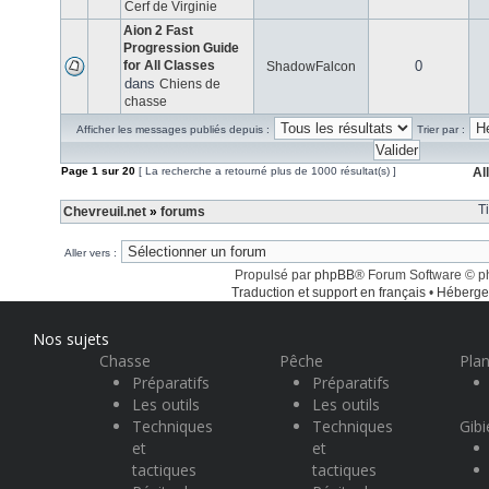
Cerf de Virginie
Aion 2 Fast
Progression Guide
for All Classes
0
ShadowFalcon
dans
Chiens de
chasse
Afficher les messages publiés depuis :
Trier par :
Page
1
sur
20
[ La recherche a retourné plus de 1000 résultat(s) ]
Al
T
Chevreuil.net
»
forums
Aller vers :
Propulsé par
phpBB
® Forum Software © 
Traduction et support en français
•
Héberge
Nos sujets
Chasse
Pêche
Plan
Préparatifs
Préparatifs
Les outils
Les outils
Techniques
Techniques
Gibi
et
et
tactiques
tactiques